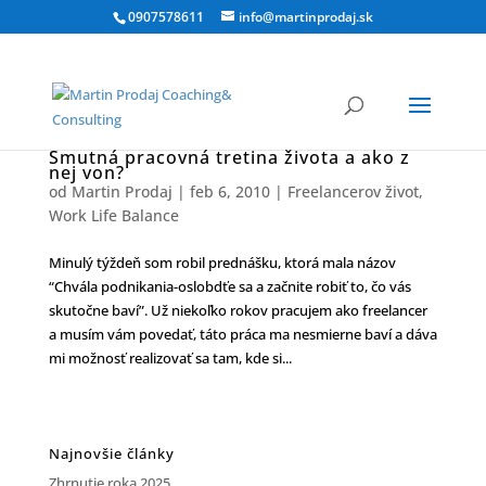
0907578611
info@martinprodaj.sk
Smutná pracovná tretina života a ako z
nej von?
od
Martin Prodaj
|
feb 6, 2010
|
Freelancerov život
,
Work Life Balance
Minulý týždeň som robil prednášku, ktorá mala názov
“Chvála podnikania-oslobdťe sa a začnite robiť to, čo vás
skutočne baví”. Už niekoľko rokov pracujem ako freelancer
a musím vám povedať, táto práca ma nesmierne baví a dáva
mi možnosť realizovať sa tam, kde si...
Najnovšie články
Zhrnutie roka 2025