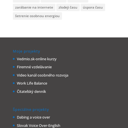
zarábanie na internete
zlodeji času
úspora času
šetrenie osobnou energiou
Moje projekty
Vedmio.sk-online kurzy
Firemné vzdelávanie
Video kanál osobného rozvoja
Work Life Balance
Čitateľský denník
Špeciálne projekty
Dabing a voice over
Slovak Voice Over-English