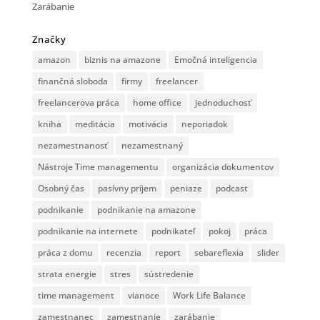
Zarábanie
Značky
amazon
biznis na amazone
Emočná inteligencia
finančná sloboda
firmy
freelancer
freelancerova práca
home office
jednoduchosť
kniha
meditácia
motivácia
neporiadok
nezamestnanosť
nezamestnaný
Nástroje Time managementu
organizácia dokumentov
Osobný čas
pasívny príjem
peniaze
podcast
podnikanie
podnikanie na amazone
podnikanie na internete
podnikateľ
pokoj
práca
práca z domu
recenzia
report
sebareflexia
slider
strata energie
stres
sústredenie
time management
vianoce
Work Life Balance
zamestnanec
zamestnanie
zarábanie