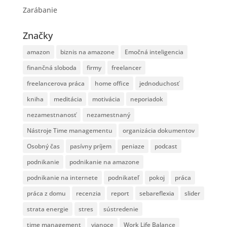
Zarábanie
Značky
amazon
biznis na amazone
Emočná inteligencia
finančná sloboda
firmy
freelancer
freelancerova práca
home office
jednoduchosť
kniha
meditácia
motivácia
neporiadok
nezamestnanosť
nezamestnaný
Nástroje Time managementu
organizácia dokumentov
Osobný čas
pasívny príjem
peniaze
podcast
podnikanie
podnikanie na amazone
podnikanie na internete
podnikateľ
pokoj
práca
práca z domu
recenzia
report
sebareflexia
slider
strata energie
stres
sústredenie
time management
vianoce
Work Life Balance