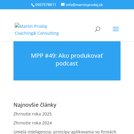
0907578611
info@martinprodaj.sk
MPP #49: Ako produkovať
podcast
Najnovšie články
Zhrnutie roka 2025
Zhrnutie roka 2024
Umelá inteligencia: princípy aplikovania vo firmách