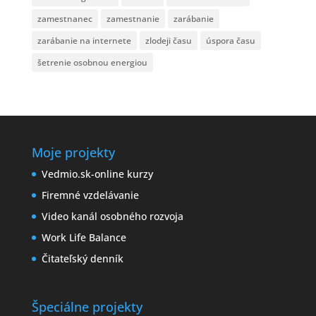
zamestnanec
zamestnanie
zarábanie
zarábanie na internete
zlodeji času
úspora času
šetrenie osobnou energiou
Moje projekty
Vedmio.sk-online kurzy
Firemné vzdelávanie
Video kanál osobného rozvoja
Work Life Balance
Čitateľský denník
Špeciálne projekty