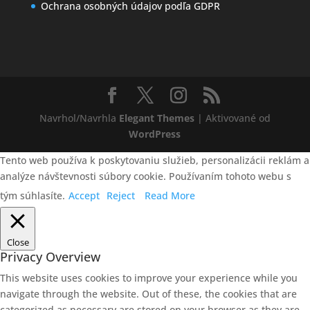
Ochrana osobných údajov podľa GDPR
Navrhol/Navrhla
Elegant Themes
| Aktivované od
WordPress
Tento web používa k poskytovaniu služieb, personalizácii reklám a
analýze návštevnosti súbory cookie. Používaním tohoto webu s
tým súhlasíte.
Accept
Reject
Read More
Close
Privacy Overview
This website uses cookies to improve your experience while you
navigate through the website. Out of these, the cookies that are
categorized as necessary are stored on your browser as they are