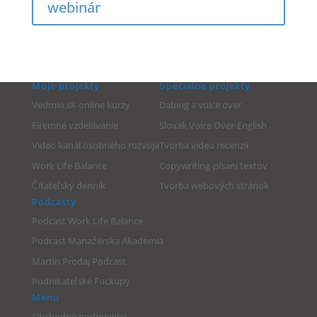
webinár
Moje projekty
Špeciálne projekty
Vedmio.sk-online kurzy
Dabing a voice over
Firemné vzdelávanie
Slovak Voice Over-English
Video kanál osobného rozvoja
Tvorba video recenzií
Work Life Balance
Copywriting-písani textov
Čitateľský denník
Tvorba webových stránok
Podcasty
Podcast Work Life Balance
Podcast Manažérska Akadémia
Martin Prodaj Podcast
Podnikateľské Fuckupy
Menu
Obchodné podmienky