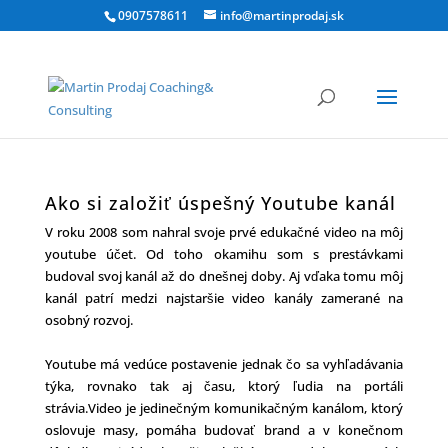
0907578611
info@martinprodaj.sk
Ako si založiť úspešný Youtube kanál
V roku 2008 som nahral svoje prvé edukačné video na môj
youtube účet. Od toho okamihu som s prestávkami
budoval svoj kanál až do dnešnej doby. Aj vďaka tomu môj
kanál patrí medzi najstaršie video kanály zamerané na
osobný rozvoj.
Youtube má vedúce postavenie jednak čo sa vyhľadávania
týka, rovnako tak aj času, ktorý ľudia na portáli
strávia.Video je jedinečným komunikačným kanálom, ktorý
oslovuje masy, pomáha budovať brand a v konečnom