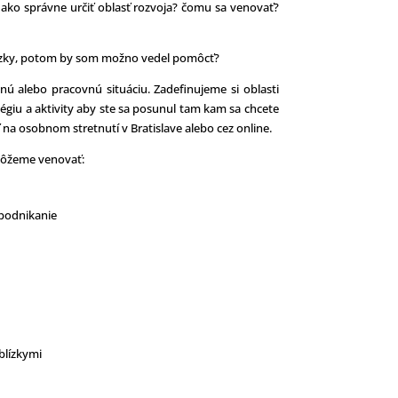
ako správne určiť oblasť rozvoja? čomu sa venovať?
ázky, potom by som možno vedel pomôcť?
ú alebo pracovnú situáciu. Zadefinujeme si oblasti
giu a aktivity aby ste sa posunul tam kam sa chcete
 na osobnom stretnutí v Bratislave alebo cez online.
môžeme venovať:
podnikanie
blízkymi