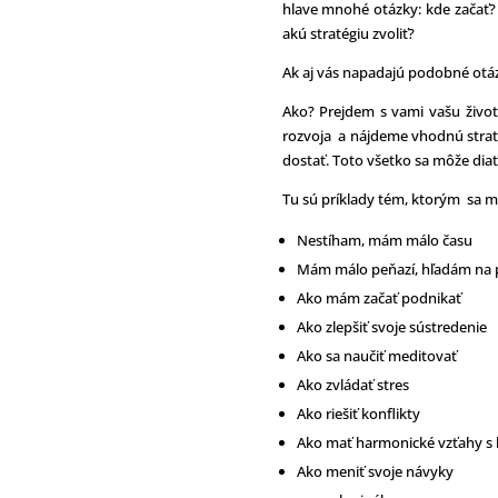
hlave mnohé otázky: kde začať? 
akú stratégiu zvoliť?
Ak aj vás napadajú podobné ot
Ako? Prejdem s vami vašu životn
rozvoja a nájdeme vhodnú straté
dostať. Toto všetko sa môže diať
Tu sú príklady tém, ktorým sa 
Nestíham, mám málo času
Mám málo peňazí, hľadám na 
Ako mám začať podnikať
Ako zlepšiť svoje sústredenie
Ako sa naučiť meditovať
Ako zvládať stres
Ako riešiť konflikty
Ako mať harmonické vzťahy s 
Ako meniť svoje návyky