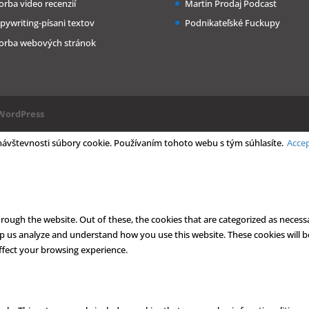
orba video recenzií
Martin Prodaj Podcast
pywriting-písani textov
Podnikateľské Fuckupy
orba webových stránok
WordPress
 návštevnosti súbory cookie. Používaním tohoto webu s tým súhlasíte.
Acce
ough the website. Out of these, the cookies that are categorized as necessa
help us analyze and understand how you use this website. These cookies will 
ffect your browsing experience.