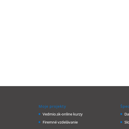
Moje projekty
Špec
Vedmio.sk-online kurzy
Da
Firemné vzdelávanie
Sl