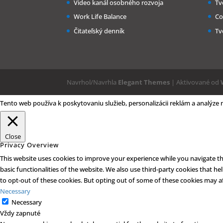
Video kanál osobného rozvoja
Tv
Work Life Balance
Co
Čitateľský denník
Tv
Navrhol/Navrhla
Elegant Themes
| Aktivované od
Tento web používa k poskytovaniu služieb, personalizácii reklám a analýze
Close
Privacy Overview
This website uses cookies to improve your experience while you navigate thr
basic functionalities of the website. We also use third-party cookies that 
to opt-out of these cookies. But opting out of some of these cookies may a
Necessary
Necessary
Vždy zapnuté