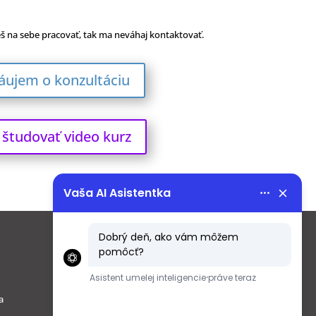
š na sebe pracovať, tak ma neváhaj kontaktovať.
ujem o konzultáciu
študovať video kurz
Menu
Obchodné podmienky
a
Ochrana osobných údajov podľa
GDPR