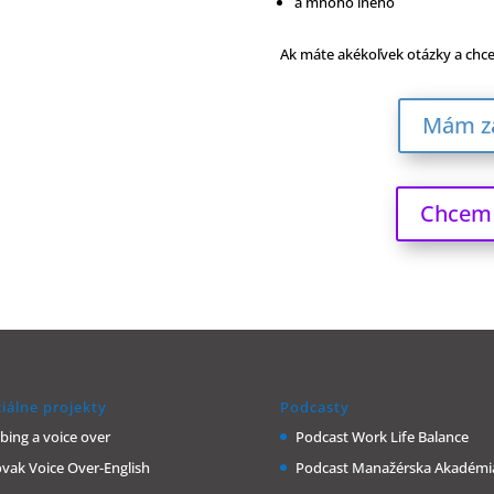
a mnoho iného
Ak máte akékoľvek otázky a chce
Mám zá
Chcem 
iálne projekty
Podcasty
bing a voice over
Podcast Work Life Balance
ovak Voice Over-English
Podcast Manažérska Akadémi