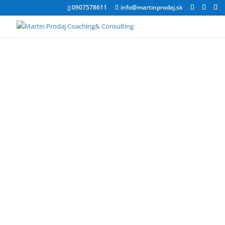
0907578611
info@martinprodaj.sk