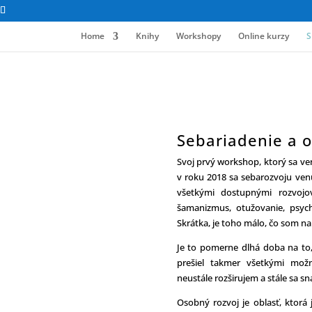
Home
Knihy
Workshopy
Online kurzy
S
Sebariadenie a o
Svoj prvý workshop, ktorý sa ven
v roku 2018 sa sebarozvoju ven
všetkými dostupnými rozvojov
šamanizmus, otužovanie, psychot
Skrátka, je toho málo, čo som na
Je to pomerne dlhá doba na to,
prešiel takmer všetkými možn
neustále rozširujem a stále sa sn
Osobný rozvoj je oblasť, ktorá 