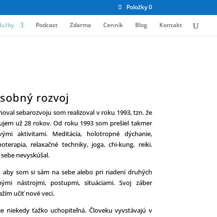
Položky 0
lužby
Podcast
Zdarma
Cenník
Blog
Kontakt
sobný rozvoj
oval sebarozvoju som realizoval v roku 1993, tzn. že
ujem už 28 rokov. Od roku 1993 som prešiel takmer
ými aktivitami. Meditácia, holotropné dýchanie,
erapia, relaxačné techniky, joga, chi-kung, reiki.
 sebe nevyskúšal.
 aby som si sám na sebe alebo pri riadení druhých
ými nástrojmi, postupmi, situáciami. Svoj záber
ažím učiť nové veci.
je niekedy ťažko uchopiteľná. Človeku vyvstávajú v