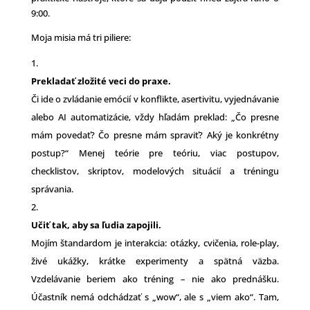
9:00.
Moja misia má tri piliere:
Prekladať zložité veci do praxe.
Či ide o zvládanie emócií v konflikte, asertivitu, vyjednávanie
alebo AI automatizácie, vždy hľadám preklad: „Čo presne
mám povedať? Čo presne mám spraviť? Aký je konkrétny
postup?“ Menej teórie pre teóriu, viac postupov,
checklistov, skriptov, modelových situácií a tréningu
správania.
Učiť tak, aby sa ľudia zapojili.
Mojím štandardom je interakcia: otázky, cvičenia, role-play,
živé ukážky, krátke experimenty a spätná väzba.
Vzdelávanie beriem ako tréning – nie ako prednášku.
Účastník nemá odchádzať s „wow“, ale s „viem ako“. Tam,