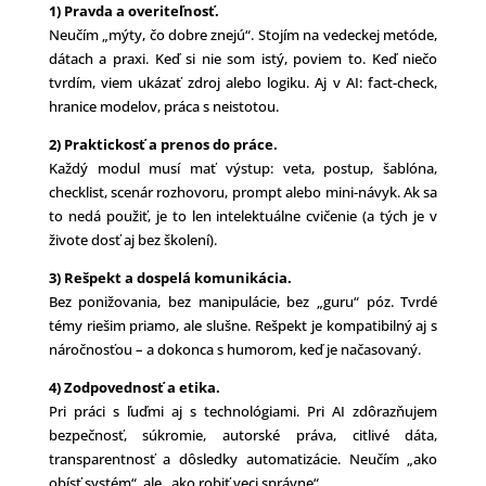
1) Pravda a overiteľnosť.
Neučím „mýty, čo dobre znejú“. Stojím na vedeckej metóde,
dátach a praxi. Keď si nie som istý, poviem to. Keď niečo
tvrdím, viem ukázať zdroj alebo logiku. Aj v AI: fact-check,
hranice modelov, práca s neistotou.
2) Praktickosť a prenos do práce.
Každý modul musí mať výstup: veta, postup, šablóna,
checklist, scenár rozhovoru, prompt alebo mini-návyk. Ak sa
to nedá použiť, je to len intelektuálne cvičenie (a tých je v
živote dosť aj bez školení).
3) Rešpekt a dospelá komunikácia.
Bez ponižovania, bez manipulácie, bez „guru“ póz. Tvrdé
témy riešim priamo, ale slušne. Rešpekt je kompatibilný aj s
náročnosťou – a dokonca s humorom, keď je načasovaný.
4) Zodpovednosť a etika.
Pri práci s ľuďmi aj s technológiami. Pri AI zdôrazňujem
bezpečnosť, súkromie, autorské práva, citlivé dáta,
transparentnosť a dôsledky automatizácie. Neučím „ako
obísť systém“, ale „ako robiť veci správne“.