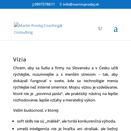
0907578611
info@martinprodaj.sk
Vízia
Chcem, aby sa ľudia a firmy na Slovensku a v Česku učili
rýchlejšie, rozumnejšie a s menším stresom – tak, aby
dokázali fungovať v svete, kde sa technológie menia
rýchlejšie než interné smernice. Mojou víziou je vzdelávanie,
ktoré nie je „povinná jazda“, ale praktický nástroj na lepšie
rozhodovanie, lepšie vzťahy a merateľný výkon.
Vidím budúcnosť, v ktorej:
soft skills nie sú „mäkké“, ale tvrdá konkurenčná výhoda,
umelá inteligencia nie je hračka ani strašiak, ale bežný