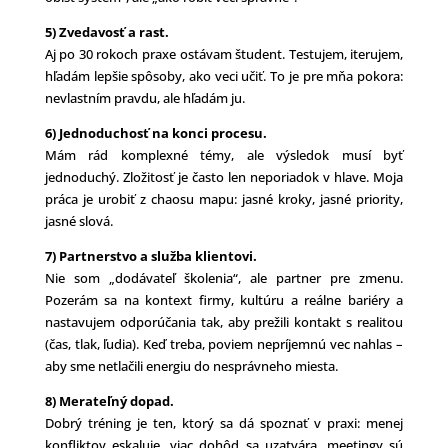
5) Zvedavosť a rast.
Aj po 30 rokoch praxe ostávam študent. Testujem, iterujem,
hľadám lepšie spôsoby, ako veci učiť. To je pre mňa pokora:
nevlastním pravdu, ale hľadám ju.
6) Jednoduchosť na konci procesu.
Mám rád komplexné témy, ale výsledok musí byť
jednoduchý. Zložitosť je často len neporiadok v hlave. Moja
práca je urobiť z chaosu mapu: jasné kroky, jasné priority,
jasné slová.
7) Partnerstvo a služba klientovi.
Nie som „dodávateľ školenia“, ale partner pre zmenu.
Pozerám sa na kontext firmy, kultúru a reálne bariéry a
nastavujem odporúčania tak, aby prežili kontakt s realitou
(čas, tlak, ľudia). Keď treba, poviem nepríjemnú vec nahlas –
aby sme netlačili energiu do nesprávneho miesta.
8) Merateľný dopad.
Dobrý tréning je ten, ktorý sa dá spoznať v praxi: menej
konfliktov eskaluje, viac dohôd sa uzatvára, meetingy sú