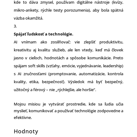
kde to dáva zmysel, používam digitálne nástroje (kvízy,
mikro-ankety, rýchle testy porozumenia), aby bola spätná
väzba okamžitá.
Spájať ľudskosť a technológie.
AI vnímam ako zosilňovač: vie zlepšiť produktivitu,
kreativitu aj kvalitu služieb, ale len vtedy, keď má človek
jasno v cieľoch, hodnotách a spôsobe komunikácie. Preto
spájam soft skills (vzťahy, emócie, vyjednávanie, leadership)
s AI zručnosťami (promptovanie, automatizácie, kontrola
kvality, etika, bezpečnosť). Výsledok má byť bezpečný,
užitočný a férový – nie „rýchlejšie, ale horšie“.
Mojou misiou je vytvárať prostredie, kde sa ľudia učia
myslieť, komunikovať a používať technológie zodpovedne a
efektívne.
Hodnoty