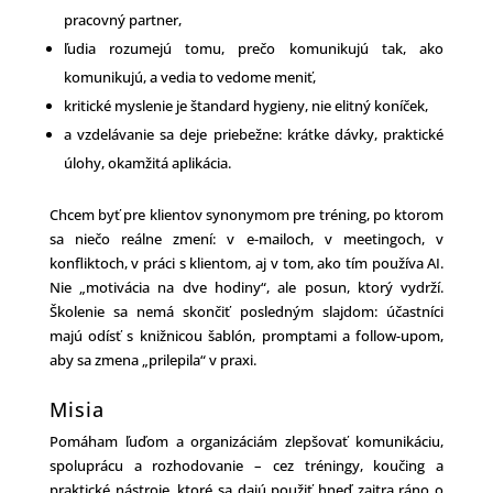
pracovný partner,
ľudia rozumejú tomu, prečo komunikujú tak, ako
komunikujú, a vedia to vedome meniť,
kritické myslenie je štandard hygieny, nie elitný koníček,
a vzdelávanie sa deje priebežne: krátke dávky, praktické
úlohy, okamžitá aplikácia.
Chcem byť pre klientov synonymom pre tréning, po ktorom
sa niečo reálne zmení: v e-mailoch, v meetingoch, v
konfliktoch, v práci s klientom, aj v tom, ako tím používa AI.
Nie „motivácia na dve hodiny“, ale posun, ktorý vydrží.
Školenie sa nemá skončiť posledným slajdom: účastníci
majú odísť s knižnicou šablón, promptami a follow-upom,
aby sa zmena „prilepila“ v praxi.
Misia
Pomáham ľuďom a organizáciám zlepšovať komunikáciu,
spoluprácu a rozhodovanie – cez tréningy, koučing a
praktické nástroje, ktoré sa dajú použiť hneď zajtra ráno o