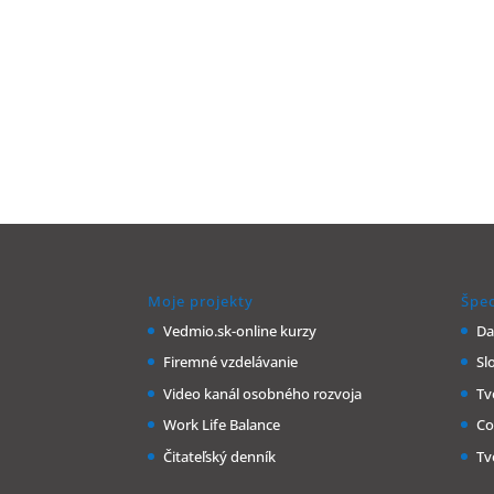
Moje projekty
Špec
Vedmio.sk-online kurzy
Da
Firemné vzdelávanie
Sl
Video kanál osobného rozvoja
Tv
Work Life Balance
Co
Čitateľský denník
Tv