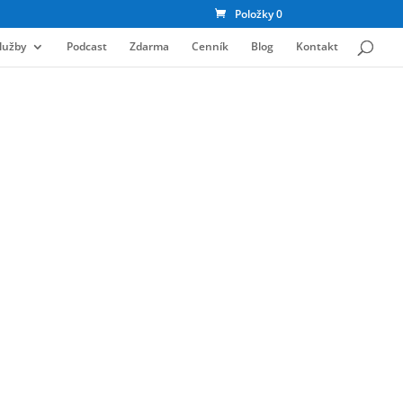
Položky 0
lužby
Podcast
Zdarma
Cenník
Blog
Kontakt
vých 100 USD predajom ebookov
 pre teba napísal základný prehľad toho, čo všetko
mazone. Verím, že ebook bude pre teba inšpiráciou
informácií o tomto zdroji pasívneho príjmu. V knihe
o sa bude predávať
koľko môžete zarobiť
spešný publisher
 predaji ebookov
 napísal čo len čiarku