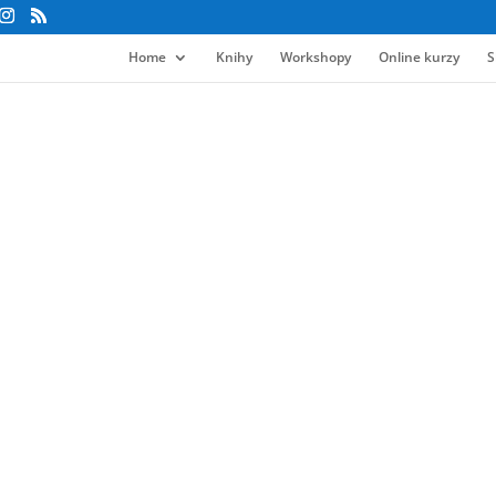
Home
Knihy
Workshopy
Online kurzy
S
Ako som zarobil pr
na Amazone
V tomto ebooku+video kurze som
sa skrýva za publikovaním na A
alebo aspoň zdrojom základných 
sa dozvieš:
Ako ísť na istotu a písať to, č
Presné čísla, ktoré ti povedia 
Čo treba sledovať aby si bol ú
Kde je strop tvojho príjmu pri
Ako písať knihy bez toho aby si