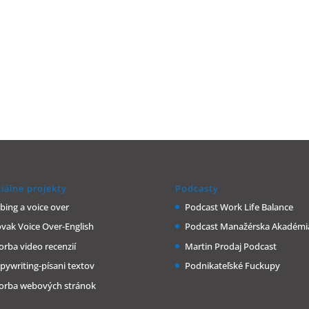
a mnoho iného…
Chcem ebook
iálne projekty
Podcasty
bing a voice over
Podcast Work Life Balance
ovak Voice Over-English
Podcast Manažérska Akadémi
orba video recenzií
Martin Prodaj Podcast
pywriting-písani textov
Podnikateľské Fuckupy
orba webových stránok