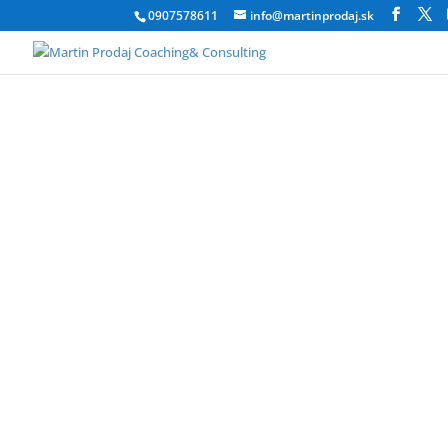
0907578611
info@martinprodaj.sk