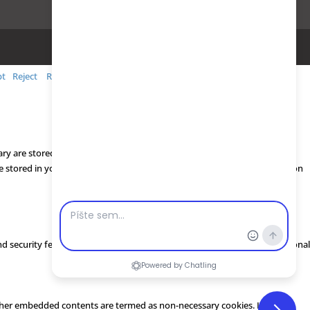
pt
Reject
Read More
ry are stored on your browser as they are essential for the working of
be stored in your browser only with your consent. You also have the option
and security features of the website. These cookies do not store any personal
 other embedded contents are termed as non-necessary cookies. It is