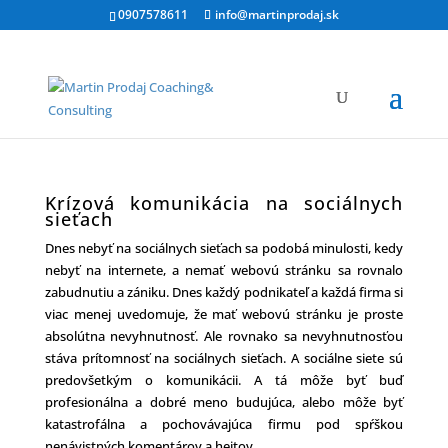
0907578611
info@martinprodaj.sk
Krízová komunikácia na sociálnych
sieťach
Dnes nebyť na sociálnych sieťach sa podobá minulosti, kedy
nebyť na internete, a nemať webovú stránku sa rovnalo
zabudnutiu a zániku. Dnes každý podnikateľ a každá firma si
viac menej uvedomuje, že mať webovú stránku je proste
absolútna nevyhnutnosť. Ale rovnako sa nevyhnutnosťou
stáva prítomnosť na sociálnych sieťach. A sociálne siete sú
predovšetkým o komunikácii. A tá môže byť buď
profesionálna a dobré meno budujúca, alebo môže byť
katastrofálna a pochovávajúca firmu pod spŕškou
nenávistných komentárov a hejtov.