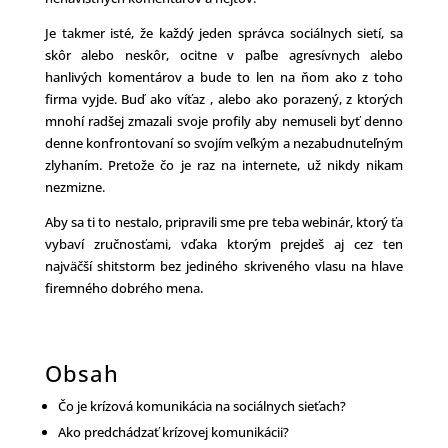
Je takmer isté, že každý jeden správca sociálnych sietí, sa
skôr alebo neskôr, ocitne v paľbe agresívnych alebo
hanlivých komentárov a bude to len na ňom ako z toho
firma vyjde. Buď ako víťaz , alebo ako porazený, z ktorých
mnohí radšej zmazali svoje profily aby nemuseli byť denno
denne konfrontovaní so svojím veľkým a nezabudnuteľným
zlyhaním. Pretože čo je raz na internete, už nikdy nikam
nezmizne.
Aby sa ti to nestalo, pripravili sme pre teba webinár, ktorý ťa
vybaví zručnosťami, vďaka ktorým prejdeš aj cez ten
najväčší shitstorm bez jediného skriveného vlasu na hlave
firemného dobrého mena.
Obsah
Čo je krízová komunikácia na sociálnych sieťach?
Ako predchádzať krízovej komunikácii?