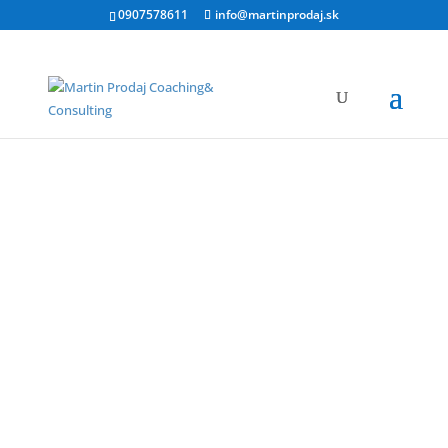
0907578611
info@martinprodaj.sk