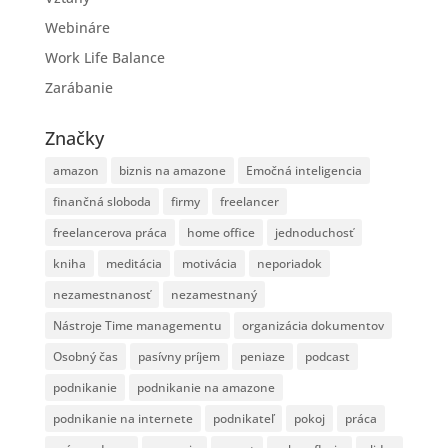
Webináre
Work Life Balance
Zarábanie
Značky
amazon
biznis na amazone
Emočná inteligencia
finančná sloboda
firmy
freelancer
freelancerova práca
home office
jednoduchosť
kniha
meditácia
motivácia
neporiadok
nezamestnanosť
nezamestnaný
Nástroje Time managementu
organizácia dokumentov
Osobný čas
pasívny príjem
peniaze
podcast
podnikanie
podnikanie na amazone
podnikanie na internete
podnikateľ
pokoj
práca