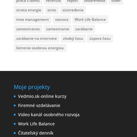
práca z domu
recenzia
report
sebareflexia
slider
strata energie
stres
sústredenie
time management
vianoce
Work Life Balance
zamestnanec
zamestnanie
zarábanie
zarábanie na internete
zlodeji času
úspora času
šetrenie osobnou energiou
Moje projekty
Vedmio.sk-online kurzy
Firemné vzdelávanie
Video kanál osobného rozvoja
Work Life Balance
Čitateľský denník