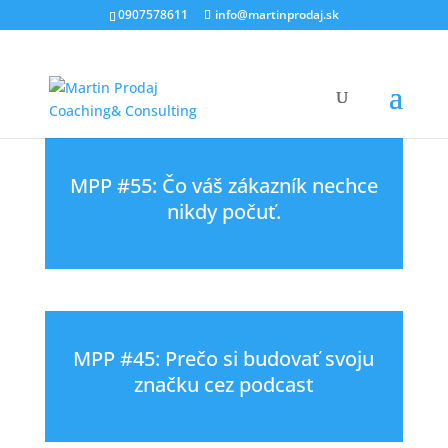
0907578611
info@martinprodaj.sk
MPP #55: Čo váš zákazník nechce
nikdy počuť.
MPP #45: Prečo si budovať svoju
značku cez podcast