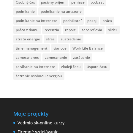
Osobný čas
pasívny príjem
peniaze
podcast
podnikanie
podnikanie na amazone
podnikanie na internete
podnikateľ
pokoj
práca
práca z domu
recenzia
report
sebareflexia
slider
strata energie
stres
sústredenie
time management
vianoce
Work Life Balance
zamestnanec
zamestnanie
zarábanie
zarábanie na internete
zlodeji času
úspora času
šetrenie osobnou energiou
Moje projekty
Vedmio.sk-online kurzy
Firemné vzdelávanie