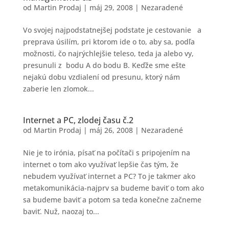
od
Martin Prodaj
|
máj 29, 2008
|
Nezaradené
Vo svojej najpodstatnejšej podstate je cestovanie a
preprava úsilím, pri ktorom ide o to, aby sa, podľa
možnosti, čo najrýchlejšie teleso, teda ja alebo vy,
presunuli z bodu A do bodu B. Keďže sme ešte
nejakú dobu vzdialení od presunu, ktorý nám
zaberie len zlomok...
Internet a PC, zlodej času č.2
od
Martin Prodaj
|
máj 26, 2008
|
Nezaradené
Nie je to irónia, písať na počítači s pripojením na
internet o tom ako využívať lepšie čas tým, že
nebudem využívať internet a PC? To je takmer ako
metakomunikácia-najprv sa budeme baviť o tom ako
sa budeme baviť a potom sa teda konečne začneme
baviť. Nuž, naozaj to...