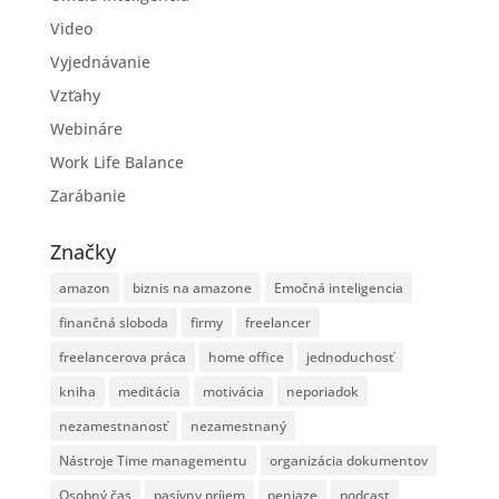
Video
Vyjednávanie
Vzťahy
Webináre
Work Life Balance
Zarábanie
Značky
amazon
biznis na amazone
Emočná inteligencia
finančná sloboda
firmy
freelancer
freelancerova práca
home office
jednoduchosť
kniha
meditácia
motivácia
neporiadok
nezamestnanosť
nezamestnaný
Nástroje Time managementu
organizácia dokumentov
Osobný čas
pasívny príjem
peniaze
podcast