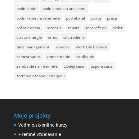
podnikanie
podnikanie na amazone
podnikanie na internete
podnikateľ
pokoj
práca
práca z domu
recenzia
report
sebareflexia
slider
strata energie
stres
sústredenie
time management
vianoce
Work Life Balance
zamestnanec
zamestnanie
zarábanie
zarábanie na internete
zlodeji času
úspora času
šetrenie osobnou energiou
Moje projekty
Vedmio.sk-online kurzy
Firemné vzdelávanie