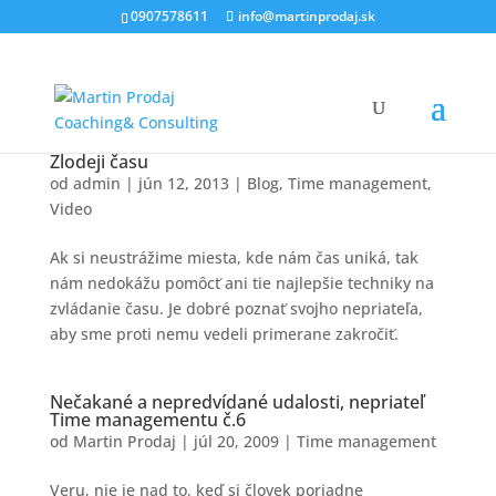
0907578611
info@martinprodaj.sk
Zlodeji času
od
admin
|
jún 12, 2013
|
Blog
,
Time management
,
Video
Ak si neustrážime miesta, kde nám čas uniká, tak
nám nedokážu pomôcť ani tie najlepšie techniky na
zvládanie času. Je dobré poznať svojho nepriateľa,
aby sme proti nemu vedeli primerane zakročiť.
Nečakané a nepredvídané udalosti, nepriateľ
Time managementu č.6
od
Martin Prodaj
|
júl 20, 2009
|
Time management
Veru, nie je nad to, keď si človek poriadne