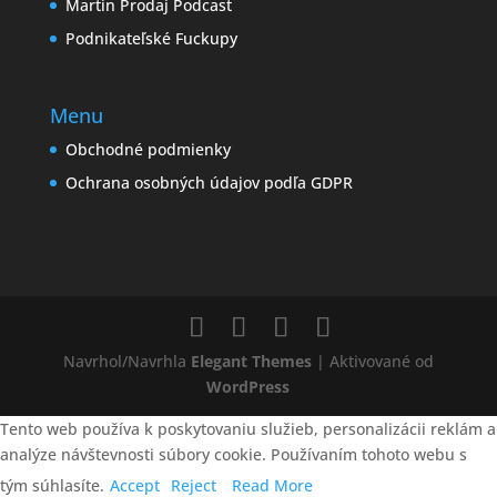
Martin Prodaj Podcast
Podnikateľské Fuckupy
Menu
Obchodné podmienky
Ochrana osobných údajov podľa GDPR
Navrhol/Navrhla
Elegant Themes
| Aktivované od
WordPress
Tento web používa k poskytovaniu služieb, personalizácii reklám a
analýze návštevnosti súbory cookie. Používaním tohoto webu s
tým súhlasíte.
Accept
Reject
Read More