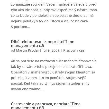
zorganizuje svoj deň. Večer, najlepšie v nedeľu pred
tým ako ide späť, si pripraví aspoň malý nástrel toho,
čo sa bude v pondelok, alebo ostatné dnu diať, má
nejaké položky v to- do listoch a vie, čo ho čaká.
S pocitom...
Dlhé telefonovanie, nepriateľ Time
managementu č.5
od
Martin Prodaj
|
júl 9, 2009
|
Pracovný čas
Ak sa pozriete na možnosti súčasného telefonovania,
tak by sa vám z toho pokojne mohla zatočiť hlava.
Operátori v snahe vyjsť v ústrety svojim klientom sa
pretekajú v tom, kto im ponúkne zaujímavejší
paušál. Keď tak nad tým uvažujem a zoberiem v
úvahu ono známe ...
Cestovanie a preprava, nepriateľ Time
managementu č.3