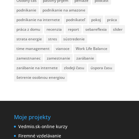
Osobný čas
pasívny príjem
peniaze
podcast
podnikanie
podnikanie na amazone
podnikanie na internete
podnikateľ
pokoj
práca
práca z domu
recenzia
report
sebareflexia
slider
strata energie
stres
sústredenie
time management
vianoce
Work Life Balance
zamestnanec
zamestnanie
zarábanie
zarábanie na internete
zlodeji času
úspora času
šetrenie osobnou energiou
Moje projekty
Vedmio.sk-online kurzy
Firemné vzdelávanie