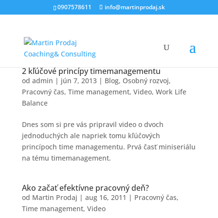
0907578611
info@martinprodaj.sk
2 kľúčové princípy timemanagementu
od
admin
|
jún 7, 2013
|
Blog
,
Osobný rozvoj
,
Pracovný čas
,
Time management
,
Video
,
Work Life
Balance
Dnes som si pre vás pripravil video o dvoch
jednoduchých ale napriek tomu kľúčových
princípoch time managementu. Prvá časť miniseriálu
na tému timemanagement.
Ako začať efektívne pracovný deň?
od
Martin Prodaj
|
aug 16, 2011
|
Pracovný čas
,
Time management
,
Video