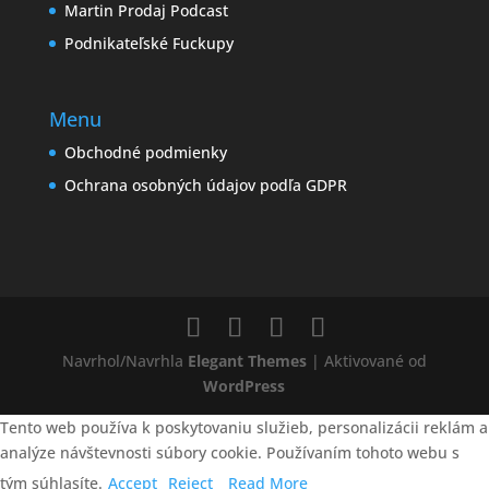
Martin Prodaj Podcast
Podnikateľské Fuckupy
Menu
Obchodné podmienky
Ochrana osobných údajov podľa GDPR
Navrhol/Navrhla
Elegant Themes
| Aktivované od
WordPress
Tento web používa k poskytovaniu služieb, personalizácii reklám a
analýze návštevnosti súbory cookie. Používaním tohoto webu s
tým súhlasíte.
Accept
Reject
Read More