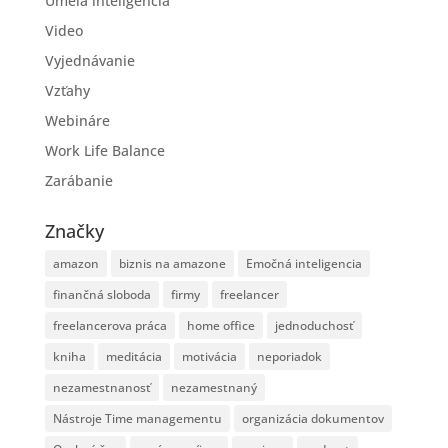
Umelá inteligencia
Video
Vyjednávanie
Vzťahy
Webináre
Work Life Balance
Zarábanie
Značky
amazon
biznis na amazone
Emočná inteligencia
finančná sloboda
firmy
freelancer
freelancerova práca
home office
jednoduchosť
kniha
meditácia
motivácia
neporiadok
nezamestnanosť
nezamestnaný
Nástroje Time managementu
organizácia dokumentov