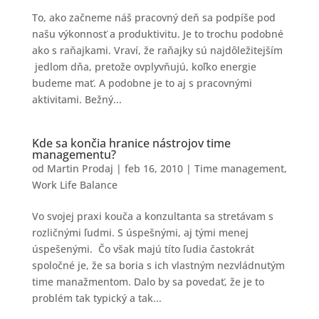
To, ako začneme náš pracovný deň sa podpíše pod
našu výkonnosť a produktivitu. Je to trochu podobné
ako s raňajkami. Vraví, že raňajky sú najdôležitejším
jedlom dňa, pretože ovplyvňujú, koľko energie
budeme mať. A podobne je to aj s pracovnými
aktivitami. Bežný...
Kde sa končia hranice nástrojov time
managementu?
od
Martin Prodaj
|
feb 16, 2010
|
Time management
,
Work Life Balance
Vo svojej praxi kouča a konzultanta sa stretávam s
rozličnými ľudmi. S úspešnými, aj tými menej
úspešenými. Čo však majú títo ľudia častokrát
spoločné je, že sa boria s ich vlastným nezvládnutým
time manažmentom. Dalo by sa povedať, že je to
problém tak typický a tak...