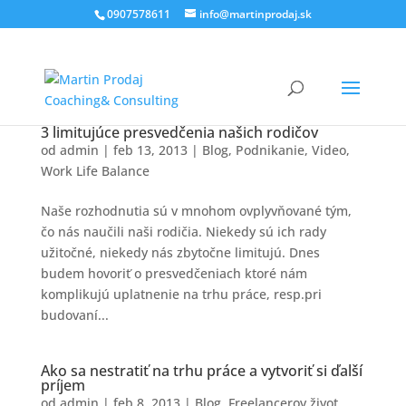
0907578611
info@martinprodaj.sk
3 limitujúce presvedčenia našich rodičov
od
admin
|
feb 13, 2013
|
Blog
,
Podnikanie
,
Video
,
Work Life Balance
Naše rozhodnutia sú v mnohom ovplyvňované tým,
čo nás naučili naši rodičia. Niekedy sú ich rady
užitočné, niekedy nás zbytočne limitujú. Dnes
budem hovoriť o presvedčeniach ktoré nám
komplikujú uplatnenie na trhu práce, resp.pri
budovaní...
Ako sa nestratiť na trhu práce a vytvoriť si ďalší
príjem
od
admin
|
feb 8, 2013
|
Blog
,
Freelancerov život
,