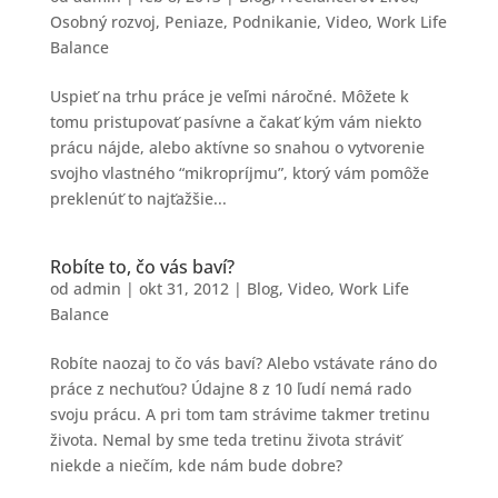
Osobný rozvoj
,
Peniaze
,
Podnikanie
,
Video
,
Work Life
Balance
Uspieť na trhu práce je veľmi náročné. Môžete k
tomu pristupovať pasívne a čakať kým vám niekto
prácu nájde, alebo aktívne so snahou o vytvorenie
svojho vlastného “mikropríjmu”, ktorý vám pomôže
preklenúť to najťažšie...
Robíte to, čo vás baví?
od
admin
|
okt 31, 2012
|
Blog
,
Video
,
Work Life
Balance
Robíte naozaj to čo vás baví? Alebo vstávate ráno do
práce z nechuťou? Údajne 8 z 10 ľudí nemá rado
svoju prácu. A pri tom tam strávime takmer tretinu
života. Nemal by sme teda tretinu života stráviť
niekde a niečím, kde nám bude dobre?