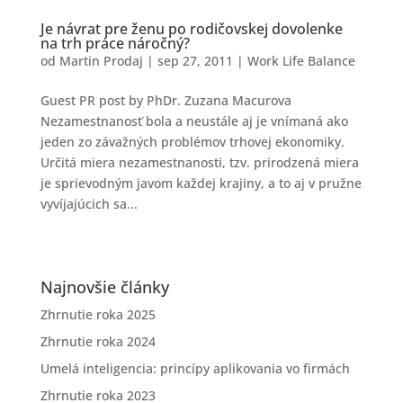
Je návrat pre ženu po rodičovskej dovolenke
na trh práce náročný?
od
Martin Prodaj
|
sep 27, 2011
|
Work Life Balance
Guest PR post by PhDr. Zuzana Macurova
Nezamestnanosť bola a neustále aj je vnímaná ako
jeden zo závažných problémov trhovej ekonomiky.
Určitá miera nezamestnanosti, tzv. prirodzená miera
je sprievodným javom každej krajiny, a to aj v pružne
vyvíjajúcich sa...
Najnovšie články
Zhrnutie roka 2025
Zhrnutie roka 2024
Umelá inteligencia: princípy aplikovania vo firmách
Zhrnutie roka 2023