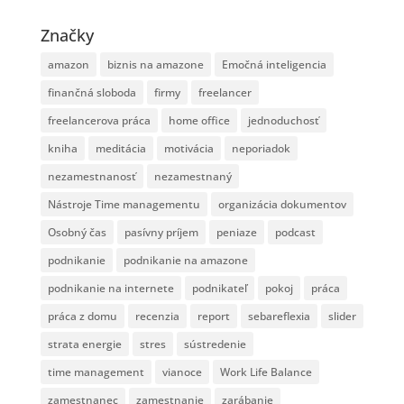
Značky
amazon
biznis na amazone
Emočná inteligencia
finančná sloboda
firmy
freelancer
freelancerova práca
home office
jednoduchosť
kniha
meditácia
motivácia
neporiadok
nezamestnanosť
nezamestnaný
Nástroje Time managementu
organizácia dokumentov
Osobný čas
pasívny príjem
peniaze
podcast
podnikanie
podnikanie na amazone
podnikanie na internete
podnikateľ
pokoj
práca
práca z domu
recenzia
report
sebareflexia
slider
strata energie
stres
sústredenie
time management
vianoce
Work Life Balance
zamestnanec
zamestnanie
zarábanie