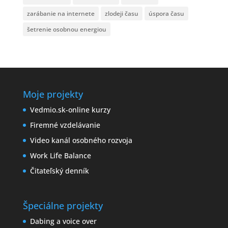
zarábanie na internete
zlodeji času
úspora času
šetrenie osobnou energiou
Moje projekty
Vedmio.sk-online kurzy
Firemné vzdelávanie
Video kanál osobného rozvoja
Work Life Balance
Čitateľský denník
Špeciálne projekty
Dabing a voice over