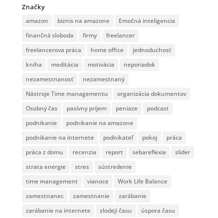
Značky
amazon
biznis na amazone
Emočná inteligencia
finančná sloboda
firmy
freelancer
freelancerova práca
home office
jednoduchosť
kniha
meditácia
motivácia
neporiadok
nezamestnanosť
nezamestnaný
Nástroje Time managementu
organizácia dokumentov
Osobný čas
pasívny príjem
peniaze
podcast
podnikanie
podnikanie na amazone
podnikanie na internete
podnikateľ
pokoj
práca
práca z domu
recenzia
report
sebareflexia
slider
strata energie
stres
sústredenie
time management
vianoce
Work Life Balance
zamestnanec
zamestnanie
zarábanie
zarábanie na internete
zlodeji času
úspora času