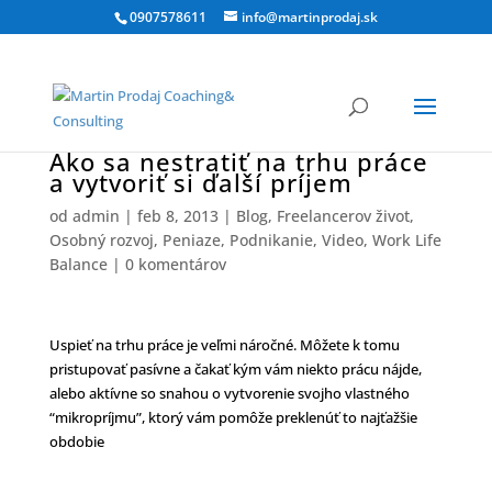
0907578611
info@martinprodaj.sk
Ako sa nestratiť na trhu práce
a vytvoriť si ďalší príjem
od
admin
|
feb 8, 2013
|
Blog
,
Freelancerov život
,
Osobný rozvoj
,
Peniaze
,
Podnikanie
,
Video
,
Work Life
Balance
|
0 komentárov
Uspieť na trhu práce je veľmi náročné. Môžete k tomu
pristupovať pasívne a čakať kým vám niekto prácu nájde,
alebo aktívne so snahou o vytvorenie svojho vlastného
“mikropríjmu”, ktorý vám pomôže preklenúť to najťažšie
obdobie