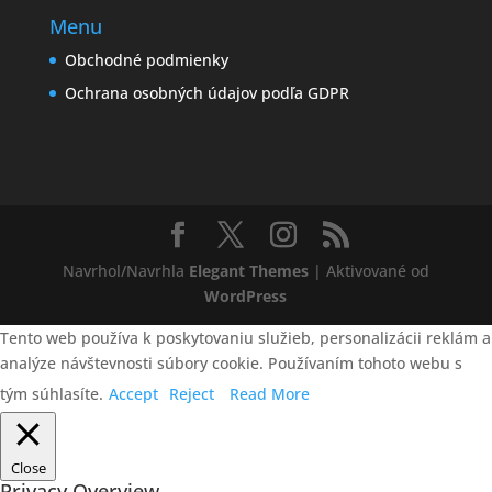
Menu
Obchodné podmienky
Ochrana osobných údajov podľa GDPR
Navrhol/Navrhla
Elegant Themes
| Aktivované od
WordPress
Tento web používa k poskytovaniu služieb, personalizácii reklám a
analýze návštevnosti súbory cookie. Používaním tohoto webu s
tým súhlasíte.
Accept
Reject
Read More
Close
Privacy Overview