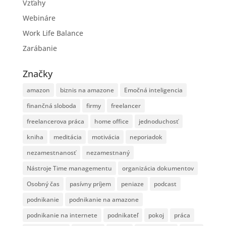
Vzťahy
Webináre
Work Life Balance
Zarábanie
Značky
amazon
biznis na amazone
Emočná inteligencia
finančná sloboda
firmy
freelancer
freelancerova práca
home office
jednoduchosť
kniha
meditácia
motivácia
neporiadok
nezamestnanosť
nezamestnaný
Nástroje Time managementu
organizácia dokumentov
Osobný čas
pasívny príjem
peniaze
podcast
podnikanie
podnikanie na amazone
podnikanie na internete
podnikateľ
pokoj
práca