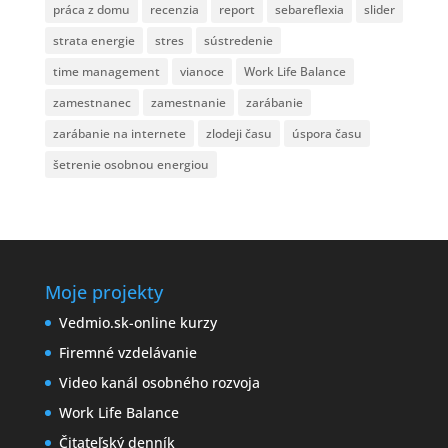
práca z domu
recenzia
report
sebareflexia
slider
strata energie
stres
sústredenie
time management
vianoce
Work Life Balance
zamestnanec
zamestnanie
zarábanie
zarábanie na internete
zlodeji času
úspora času
šetrenie osobnou energiou
Moje projekty
Vedmio.sk-online kurzy
Firemné vzdelávanie
Video kanál osobného rozvoja
Work Life Balance
Čitateľský denník