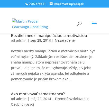
0907578611
info@martinprodaj.sk
Rozdiel medzi manipuláciou a motiváciou
od
admin
|
sep 28, 2014
|
Nezaradené
Rozdiel medzi manipuláciou a motiváciou môže byť
veľmi nejasný. Základným rozlišovacím znakom je
snaha manipulátora neprezentovať nám celú
pravdu, ale len to, čo mu vyhovuje. Vždy je v jeho
zámeroch nejaká skrytá agenda. Jej odhalenie a
pomenovanie je prvým krokom ako...
Ako motivovať zamestnanca?
od
admin
|
máj 22, 2014
|
Firemné vzdelávanie
,
Osobný rozvoj