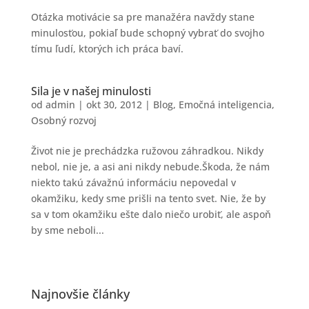
Otázka motivácie sa pre manažéra navždy stane
minulosťou, pokiaľ bude schopný vybrať do svojho
tímu ľudí, ktorých ich práca baví.
Sila je v našej minulosti
od
admin
|
okt 30, 2012
|
Blog
,
Emočná inteligencia
,
Osobný rozvoj
Život nie je prechádzka ružovou záhradkou. Nikdy
nebol, nie je, a asi ani nikdy nebude.Škoda, že nám
niekto takú závažnú informáciu nepovedal v
okamžiku, kedy sme prišli na tento svet. Nie, že by
sa v tom okamžiku ešte dalo niečo urobiť, ale aspoň
by sme neboli...
Najnovšie články