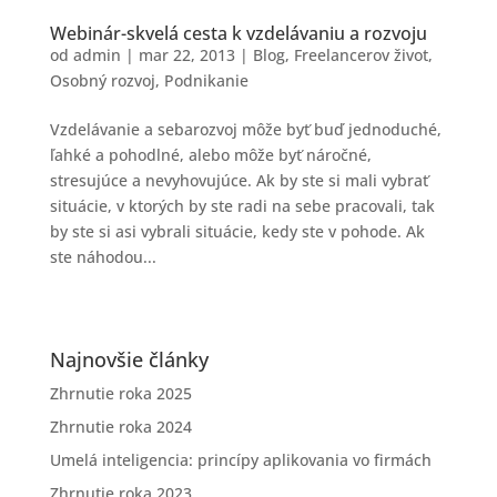
Webinár-skvelá cesta k vzdelávaniu a rozvoju
od
admin
|
mar 22, 2013
|
Blog
,
Freelancerov život
,
Osobný rozvoj
,
Podnikanie
Vzdelávanie a sebarozvoj môže byť buď jednoduché,
ľahké a pohodlné, alebo môže byť náročné,
stresujúce a nevyhovujúce. Ak by ste si mali vybrať
situácie, v ktorých by ste radi na sebe pracovali, tak
by ste si asi vybrali situácie, kedy ste v pohode. Ak
ste náhodou...
Najnovšie články
Zhrnutie roka 2025
Zhrnutie roka 2024
Umelá inteligencia: princípy aplikovania vo firmách
Zhrnutie roka 2023