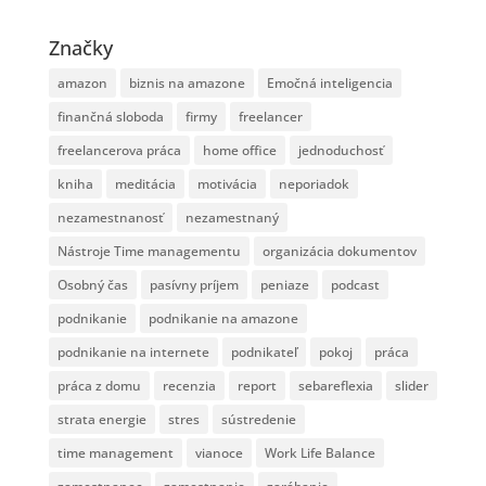
Značky
amazon
biznis na amazone
Emočná inteligencia
finančná sloboda
firmy
freelancer
freelancerova práca
home office
jednoduchosť
kniha
meditácia
motivácia
neporiadok
nezamestnanosť
nezamestnaný
Nástroje Time managementu
organizácia dokumentov
Osobný čas
pasívny príjem
peniaze
podcast
podnikanie
podnikanie na amazone
podnikanie na internete
podnikateľ
pokoj
práca
práca z domu
recenzia
report
sebareflexia
slider
strata energie
stres
sústredenie
time management
vianoce
Work Life Balance