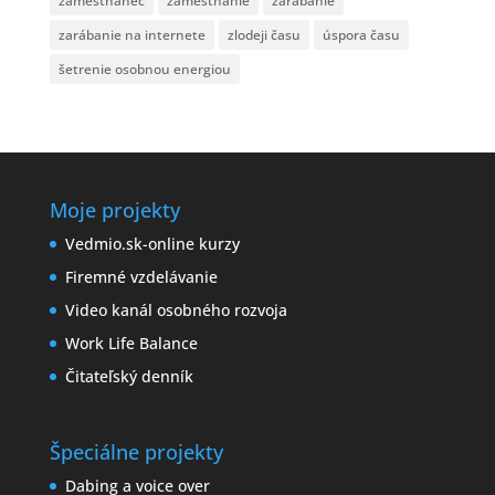
zamestnanec
zamestnanie
zarábanie
zarábanie na internete
zlodeji času
úspora času
šetrenie osobnou energiou
Moje projekty
Vedmio.sk-online kurzy
Firemné vzdelávanie
Video kanál osobného rozvoja
Work Life Balance
Čitateľský denník
Špeciálne projekty
Dabing a voice over