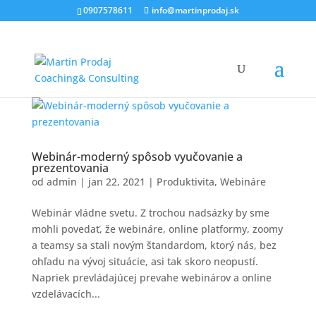
0907578611
info@martinprodaj.sk
Webinár-moderný spôsob vyučovanie a
prezentovania
od
admin
|
jan 22, 2021
|
Produktivita
,
Webináre
Webinár vládne svetu. Z trochou nadsázky by sme
mohli povedať, že webináre, online platformy, zoomy
a teamsy sa stali novým štandardom, ktorý nás, bez
ohľadu na vývoj situácie, asi tak skoro neopustí.
Napriek prevládajúcej prevahe webinárov a online
vzdelávacích...