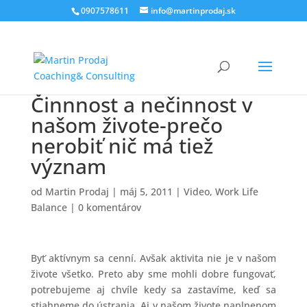
0907578611
info@martinprodaj.sk
Činnnost a nečinnost v
našom živote-prečo
nerobiť nič má tiež
význam
od
Martin Prodaj
|
máj 5, 2011
|
Video
,
Work Life
Balance
|
0 komentárov
Byť aktívnym sa cenní. Avšak aktivita nie je v našom
živote všetko. Preto aby sme mohli dobre fungovať,
potrebujeme aj chvíle kedy sa zastavíme, keď sa
stiahneme do ústrania. Aj v našom živote naplnenom