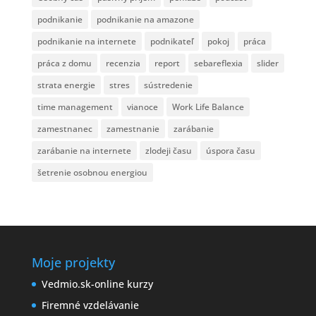
podnikanie
podnikanie na amazone
podnikanie na internete
podnikateľ
pokoj
práca
práca z domu
recenzia
report
sebareflexia
slider
strata energie
stres
sústredenie
time management
vianoce
Work Life Balance
zamestnanec
zamestnanie
zarábanie
zarábanie na internete
zlodeji času
úspora času
šetrenie osobnou energiou
Moje projekty
Vedmio.sk-online kurzy
Firemné vzdelávanie