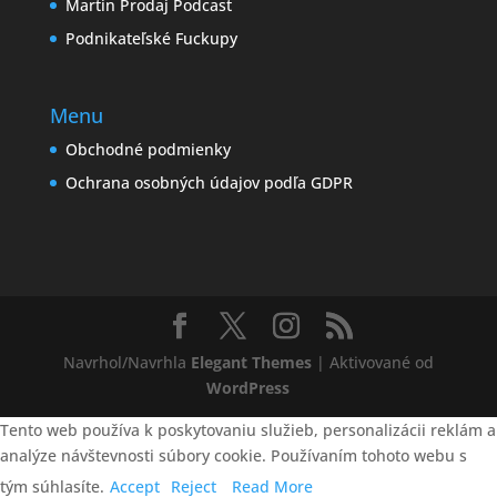
Martin Prodaj Podcast
Podnikateľské Fuckupy
Menu
Obchodné podmienky
Ochrana osobných údajov podľa GDPR
Navrhol/Navrhla
Elegant Themes
| Aktivované od
WordPress
Tento web používa k poskytovaniu služieb, personalizácii reklám a
analýze návštevnosti súbory cookie. Používaním tohoto webu s
tým súhlasíte.
Accept
Reject
Read More