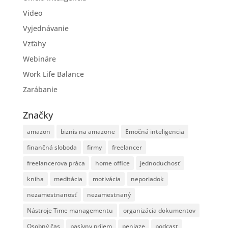
Video
Vyjednávanie
Vzťahy
Webináre
Work Life Balance
Zarábanie
Značky
amazon
biznis na amazone
Emočná inteligencia
finančná sloboda
firmy
freelancer
freelancerova práca
home office
jednoduchosť
kniha
meditácia
motivácia
neporiadok
nezamestnanosť
nezamestnaný
Nástroje Time managementu
organizácia dokumentov
Osobný čas
pasívny príjem
peniaze
podcast