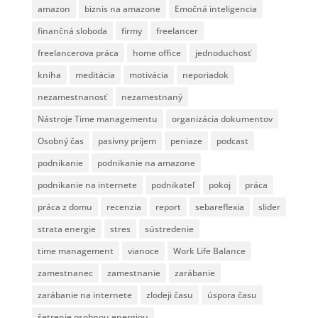
amazon
biznis na amazone
Emočná inteligencia
finančná sloboda
firmy
freelancer
freelancerova práca
home office
jednoduchosť
kniha
meditácia
motivácia
neporiadok
nezamestnanosť
nezamestnaný
Nástroje Time managementu
organizácia dokumentov
Osobný čas
pasívny príjem
peniaze
podcast
podnikanie
podnikanie na amazone
podnikanie na internete
podnikateľ
pokoj
práca
práca z domu
recenzia
report
sebareflexia
slider
strata energie
stres
sústredenie
time management
vianoce
Work Life Balance
zamestnanec
zamestnanie
zarábanie
zarábanie na internete
zlodeji času
úspora času
šetrenie osobnou energiou