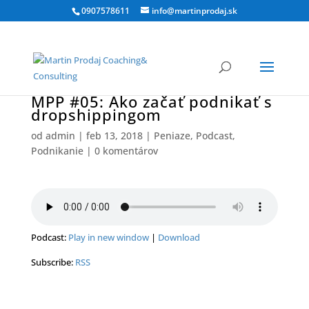
0907578611
info@martinprodaj.sk
MPP #05: Ako začať podnikať s
dropshippingom
od
admin
|
feb 13, 2018
|
Peniaze
,
Podcast
,
Podnikanie
|
0 komentárov
Podcast:
Play in new window
|
Download
Subscribe:
RSS