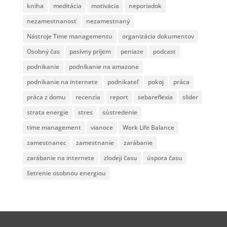
kniha
meditácia
motivácia
neporiadok
nezamestnanosť
nezamestnaný
Nástroje Time managementu
organizácia dokumentov
Osobný čas
pasívny príjem
peniaze
podcast
podnikanie
podnikanie na amazone
podnikanie na internete
podnikateľ
pokoj
práca
práca z domu
recenzia
report
sebareflexia
slider
strata energie
stres
sústredenie
time management
vianoce
Work Life Balance
zamestnanec
zamestnanie
zarábanie
zarábanie na internete
zlodeji času
úspora času
šetrenie osobnou energiou