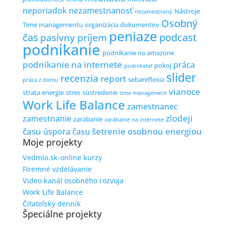
neporiadok
nezamestnanosť
Nástroje
nezamestnaný
Osobný
Time managementu
organizácia dokumentov
peniaze
čas
podcast
pasívny príjem
podnikanie
podnikanie na amazone
podnikanie na internete
práca
pokoj
podnikateľ
slider
recenzia
report
sebareflexia
práca z domu
vianoce
strata energie
stres
sústredenie
time management
Work Life Balance
zamestnanec
zlodeji
zamestnanie
zarábanie
zarábanie na internete
času
šetrenie osobnou energiou
úspora času
Moje projekty
Vedmio.sk-online kurzy
Firemné vzdelávanie
Video kanál osobného rozvoja
Work Life Balance
Čitateľský denník
Špeciálne projekty