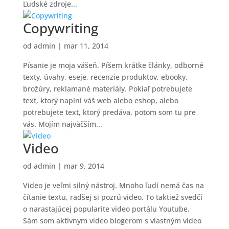
Ľudské zdroje...
Copywriting
od
admin
|
mar 11, 2014
Písanie je moja vášeň. Píšem krátke články, odborné
texty, úvahy, eseje, recenzie produktov, ebooky,
brožúry, reklamané materiály. Pokiaľ potrebujete
text, ktorý naplní váš web alebo eshop, alebo
potrebujete text, ktorý predáva, potom som tu pre
vás. Mojím najväčším...
Video
od
admin
|
mar 9, 2014
Video je veľmi silný nástroj. Mnoho ľudí nemá čas na
čítanie textu, radšej si pozrú video. To taktiež svedčí
o narastajúcej popularite video portálu Youtube.
Sám som aktívnym video blogerom s vlastným video