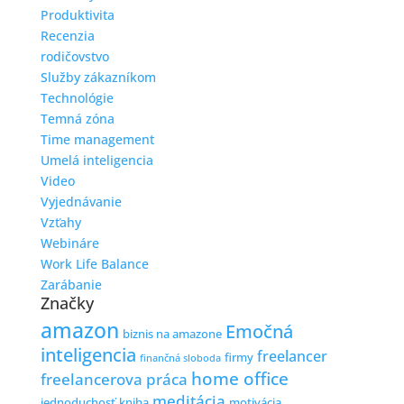
Produktivita
Recenzia
rodičovstvo
Služby zákazníkom
Technológie
Temná zóna
Time management
Umelá inteligencia
Video
Vyjednávanie
Vzťahy
Webináre
Work Life Balance
Zarábanie
Značky
amazon
Emočná
biznis na amazone
inteligencia
freelancer
firmy
finančná sloboda
home office
freelancerova práca
meditácia
jednoduchosť
kniha
motivácia