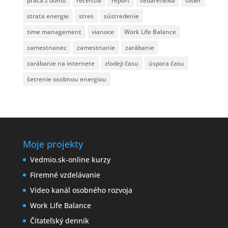
práca z domu
recenzia
report
sebareflexia
slider
strata energie
stres
sústredenie
time management
vianoce
Work Life Balance
zamestnanec
zamestnanie
zarábanie
zarábanie na internete
zlodeji času
úspora času
šetrenie osobnou energiou
Moje projekty
Vedmio.sk-online kurzy
Firemné vzdelávanie
Video kanál osobného rozvoja
Work Life Balance
Čitateľský denník