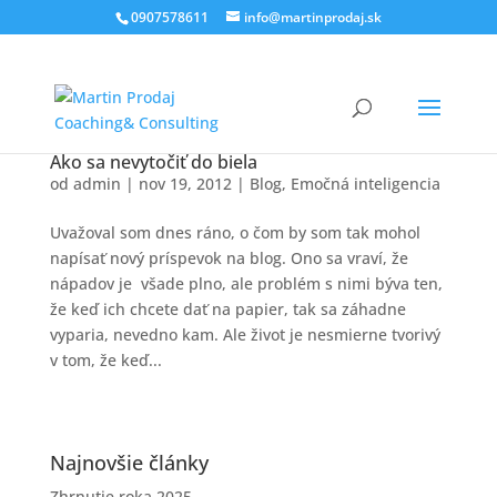
0907578611
info@martinprodaj.sk
Ako sa nevytočiť do biela
od
admin
|
nov 19, 2012
|
Blog
,
Emočná inteligencia
Uvažoval som dnes ráno, o čom by som tak mohol
napísať nový príspevok na blog. Ono sa vraví, že
nápadov je všade plno, ale problém s nimi býva ten,
že keď ich chcete dať na papier, tak sa záhadne
vyparia, nevedno kam. Ale život je nesmierne tvorivý
v tom, že keď...
Najnovšie články
Zhrnutie roka 2025