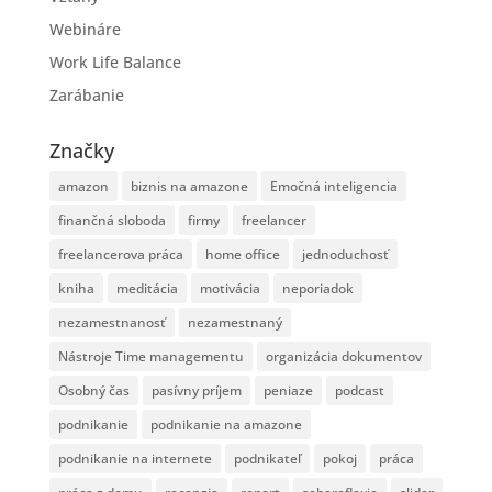
Webináre
Work Life Balance
Zarábanie
Značky
amazon
biznis na amazone
Emočná inteligencia
finančná sloboda
firmy
freelancer
freelancerova práca
home office
jednoduchosť
kniha
meditácia
motivácia
neporiadok
nezamestnanosť
nezamestnaný
Nástroje Time managementu
organizácia dokumentov
Osobný čas
pasívny príjem
peniaze
podcast
podnikanie
podnikanie na amazone
podnikanie na internete
podnikateľ
pokoj
práca