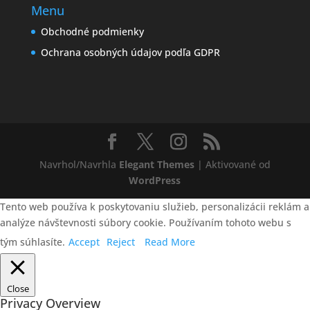
Menu
Obchodné podmienky
Ochrana osobných údajov podľa GDPR
Navrhol/Navrhla
Elegant Themes
| Aktivované od
WordPress
Tento web používa k poskytovaniu služieb, personalizácii reklám a
analýze návštevnosti súbory cookie. Používaním tohoto webu s
tým súhlasíte.
Accept
Reject
Read More
Close
Privacy Overview