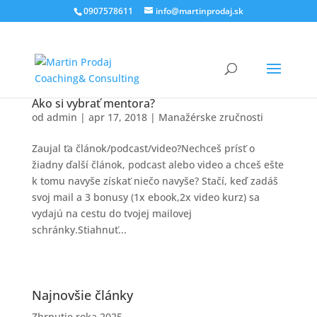
0907578611
info@martinprodaj.sk
Ako si vybrať mentora?
od
admin
|
apr 17, 2018
|
Manažérske zručnosti
Zaujal ťa článok/podcast/video?Nechceš prísť o
žiadny ďalší článok, podcast alebo video a chceš ešte
k tomu navyše získať niečo navyše? Stačí, keď zadáš
svoj mail a 3 bonusy (1x ebook,2x video kurz) sa
vydajú na cestu do tvojej mailovej
schránky.Stiahnuť...
Najnovšie články
Zhrnutie roka 2025