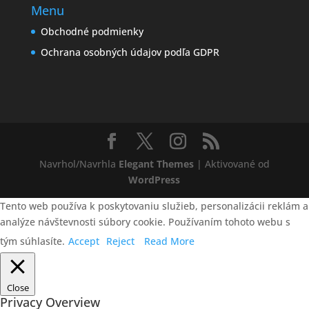
Menu
Obchodné podmienky
Ochrana osobných údajov podľa GDPR
Navrhol/Navrhla
Elegant Themes
| Aktivované od
WordPress
Tento web používa k poskytovaniu služieb, personalizácii reklám a
analýze návštevnosti súbory cookie. Používaním tohoto webu s
tým súhlasíte.
Accept
Reject
Read More
Close
Privacy Overview