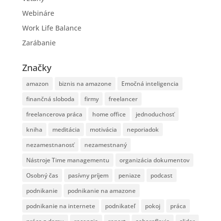
Webináre
Work Life Balance
Zarábanie
Značky
amazon
biznis na amazone
Emočná inteligencia
finančná sloboda
firmy
freelancer
freelancerova práca
home office
jednoduchosť
kniha
meditácia
motivácia
neporiadok
nezamestnanosť
nezamestnaný
Nástroje Time managementu
organizácia dokumentov
Osobný čas
pasívny príjem
peniaze
podcast
podnikanie
podnikanie na amazone
podnikanie na internete
podnikateľ
pokoj
práca