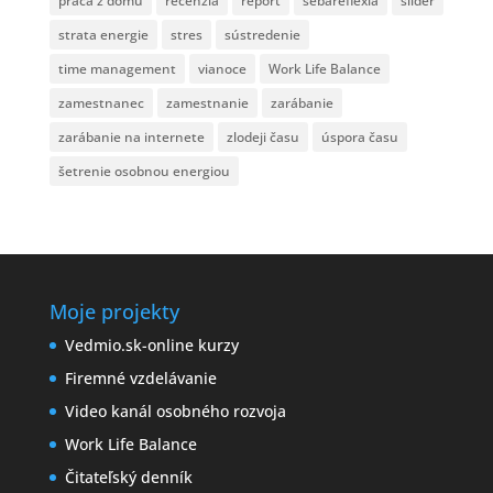
práca z domu
recenzia
report
sebareflexia
slider
strata energie
stres
sústredenie
time management
vianoce
Work Life Balance
zamestnanec
zamestnanie
zarábanie
zarábanie na internete
zlodeji času
úspora času
šetrenie osobnou energiou
Moje projekty
Vedmio.sk-online kurzy
Firemné vzdelávanie
Video kanál osobného rozvoja
Work Life Balance
Čitateľský denník