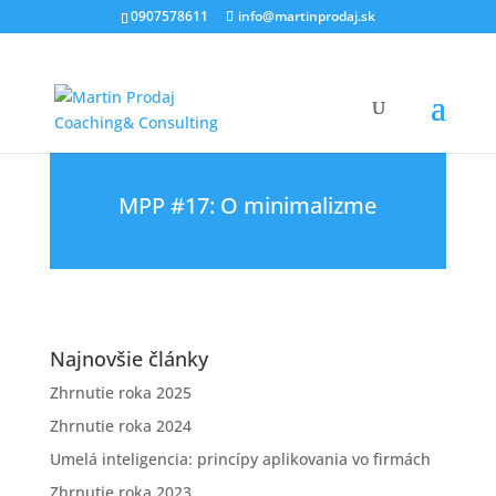
0907578611
info@martinprodaj.sk
MPP #17: O minimalizme
Najnovšie články
Zhrnutie roka 2025
Zhrnutie roka 2024
Umelá inteligencia: princípy aplikovania vo firmách
Zhrnutie roka 2023