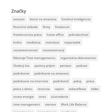
Značky
amazon
biznis na amazone
Emočná inteligencia
finančná sloboda
firmy
freelancer
freelancerova práca
home office
jednoduchosť
kniha
meditácia
motivácia
neporiadok
nezamestnanosť
nezamestnaný
Nástroje Time managementu
organizácia dokumentov
Osobný čas
pasívny príjem
peniaze
podcast
podnikanie
podnikanie na amazone
podnikanie na internete
podnikateľ
pokoj
práca
práca z domu
recenzia
report
sebareflexia
slider
strata energie
stres
sústredenie
time management
vianoce
Work Life Balance