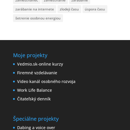
zamestnanec
zamestnanie
zarábanie
zarábanie na internete
zlodeji času
úspora času
šetrenie osobnou energiou
Moje projekty
Vedmio.sk-online kurzy
Firemné vzdelávanie
Video kanál osobného rozvoja
Work Life Balance
Čitateľský denník
Špeciálne projekty
Dabing a voice over