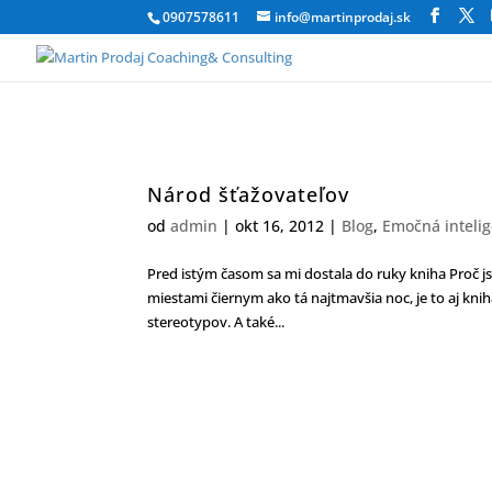
0907578611
info@martinprodaj.sk
Národ šťažovateľov
od
admin
|
okt 16, 2012
|
Blog
,
Emočná intelig
Pred istým časom sa mi dostala do ruky kniha Proč j
miestami čiernym ako tá najtmavšia noc, je to aj kn
stereotypov. A také...