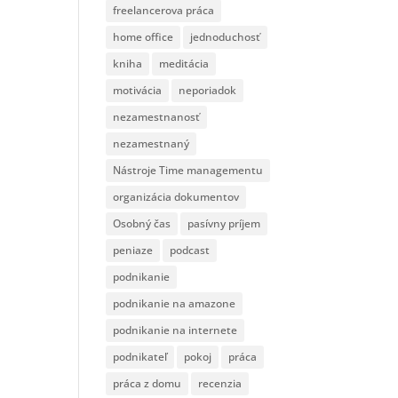
freelancerova práca
home office
jednoduchosť
kniha
meditácia
motivácia
neporiadok
nezamestnanosť
nezamestnaný
Nástroje Time managementu
organizácia dokumentov
Osobný čas
pasívny príjem
peniaze
podcast
podnikanie
podnikanie na amazone
podnikanie na internete
podnikateľ
pokoj
práca
práca z domu
recenzia