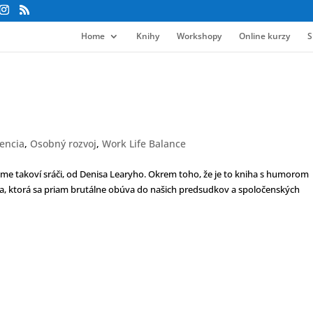
Home
Knihy
Workshopy
Online kurzy
S
encia
,
Osobný rozvoj
,
Work Life Balance
sme takoví sráči, od Denisa Learyho. Okrem toho, že je to kniha s humorom
iha, ktorá sa priam brutálne obúva do našich predsudkov a spoločenských