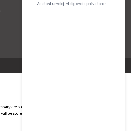
Obchodné podmienky
a
Ochrana osobných údajov podľa
GDPR
essary are stored on your browser as they are essential for the working
 will be stored in your browser only with your consent. You also have