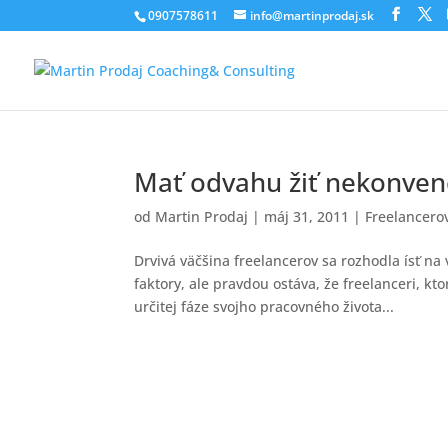
0907578611
info@martinprodaj.sk
Mať odvahu žiť nekonvenč
od
Martin Prodaj
|
máj 31, 2011
|
Freelancerov
Drvivá väčšina freelancerov sa rozhodla ísť na 
faktory, ale pravdou ostáva, že freelanceri, kt
určitej fáze svojho pracovného života...