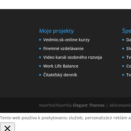
Moje projekty
Špe
Vedmio.sk-online kurzy
Da
Firemné vzdelávanie
Sl
Video kanál osobného rozvoja
Tv
Work Life Balance
Co
Čitateľský denník
Tv
Navrhol/Navrhla
Elegant Themes
| Aktivovan
Tento web používa k poskytovaniu služieb, personalizácii reklám a