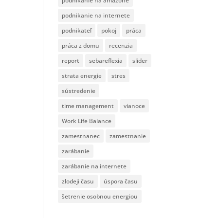
podnikanie na amazone
podnikanie na internete
podnikateľ
pokoj
práca
práca z domu
recenzia
report
sebareflexia
slider
strata energie
stres
sústredenie
time management
vianoce
Work Life Balance
zamestnanec
zamestnanie
zarábanie
zarábanie na internete
zlodeji času
úspora času
šetrenie osobnou energiou