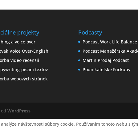
ciálne projekty
Podcasty
bing a voice over
Podcast Work Life Balance
ovak Voice Over-English
Podcast Manažérska Akad
orba video recenzií
Martin Prodaj Podcast
pywriting-písani textov
Podnikateľské Fuckupy
orba webových stránok
é od
WordPress
 analýze návštevnosti súbory cookie. Používaním tohoto webu s tým