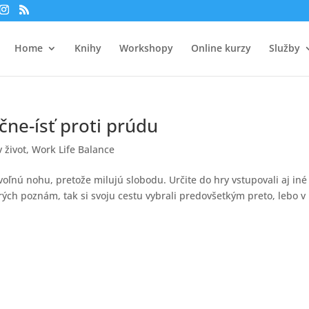
Home
Knihy
Workshopy
Online kurzy
Služby
ne-ísť proti prúdu
 život
,
Work Life Balance
voľnú nohu, pretože milujú slobodu. Určite do hry vstupovali aj iné
orých poznám, tak si svoju cestu vybrali predovšetkým preto, lebo v