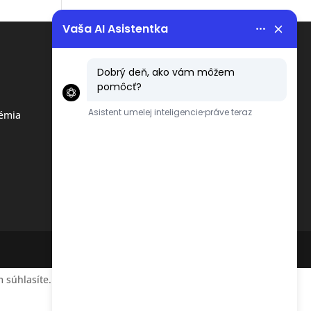
Menu
Obchodné podmienky
émia
Ochrana osobných údajov
podľa GDPR
 súhlasíte.
Accept
Reject
Read More