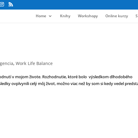
Home
Knihy
Workshopy
Online kurzy
S
igencia
,
Work Life Balance
zhodnutí v mojom živote. Rozhodnutie, ktoré bolo výsledkom dlhodobého
dky ovplvynili celý môj život, možno viac než by som si kedy vedel predsta