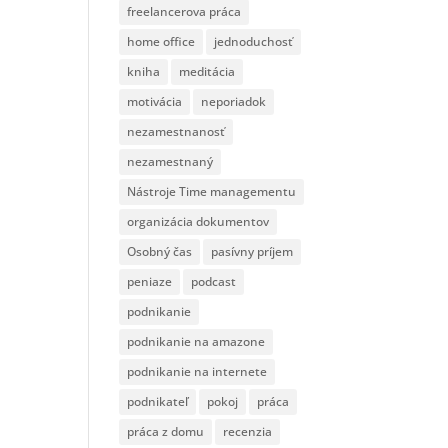
freelancerova práca
home office
jednoduchosť
kniha
meditácia
motivácia
neporiadok
nezamestnanosť
nezamestnaný
Nástroje Time managementu
organizácia dokumentov
Osobný čas
pasívny príjem
peniaze
podcast
podnikanie
podnikanie na amazone
podnikanie na internete
podnikateľ
pokoj
práca
práca z domu
recenzia