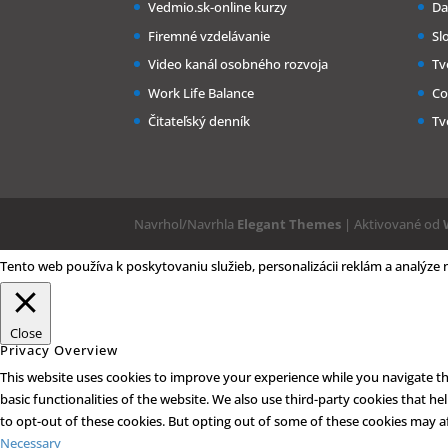
Vedmio.sk-online kurzy
Da
Firemné vzdelávanie
Sl
Video kanál osobného rozvoja
Tv
Work Life Balance
Co
Čitateľský denník
Tv
Navrhol/Navrhla
Elegant Themes
| Aktivované od
Tento web používa k poskytovaniu služieb, personalizácii reklám a analýze
Close
Privacy Overview
This website uses cookies to improve your experience while you navigate thr
basic functionalities of the website. We also use third-party cookies that 
to opt-out of these cookies. But opting out of some of these cookies may a
Necessary