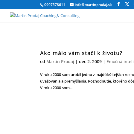
0907578611
info@martinprodaj.sk
Ako málo vám stačí k životu?
od
Martin Prodaj
|
dec 2, 2009
|
Emočná intel
V roku 2000 som urobil jedno z najdôležitejších ro
uvažovania a premýšľania. Rozhodnutie, ktorého dôsle
V roku 2000 som...