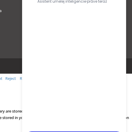
Obchodné podmienky
a
Ochrana osobných údajov podľa
GDPR
pt
Reject
Read More
ry are stored on your browser as they are essential for the working of
be stored in your browser only with your consent. You also have the option