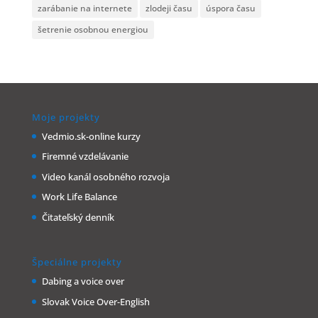
zarábanie na internete
zlodeji času
úspora času
šetrenie osobnou energiou
Moje projekty
Vedmio.sk-online kurzy
Firemné vzdelávanie
Video kanál osobného rozvoja
Work Life Balance
Čitateľský denník
Špeciálne projekty
Dabing a voice over
Slovak Voice Over-English