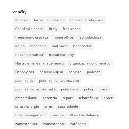
Značky
amazon
biznis na amazone
Emočná inteligencia
finančná sloboda
firmy
freelancer
freelancerova práca
home office
jednoduchosť
kniha
meditácia
motivácia
neporiadok
nezamestnanosť
nezamestnaný
Nástroje Time managementu
organizácia dokumentov
Osobný čas
pasívny príjem
peniaze
podcast
podnikanie
podnikanie na amazone
podnikanie na internete
podnikateľ
pokoj
práca
práca z domu
recenzia
report
sebareflexia
slider
strata energie
stres
sústredenie
time management
vianoce
Work Life Balance
zamestnanec
zamestnanie
zarábanie