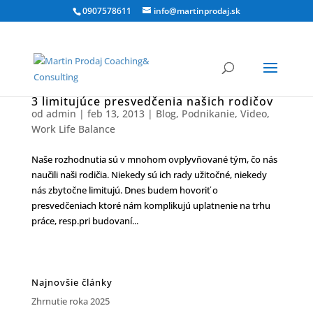
0907578611
info@martinprodaj.sk
3 limitujúce presvedčenia našich rodičov
od
admin
|
feb 13, 2013
|
Blog
,
Podnikanie
,
Video
,
Work Life Balance
Naše rozhodnutia sú v mnohom ovplyvňované tým, čo nás
naučili naši rodičia. Niekedy sú ich rady užitočné, niekedy
nás zbytočne limitujú. Dnes budem hovoriť o
presvedčeniach ktoré nám komplikujú uplatnenie na trhu
práce, resp.pri budovaní...
Najnovšie články
Zhrnutie roka 2025