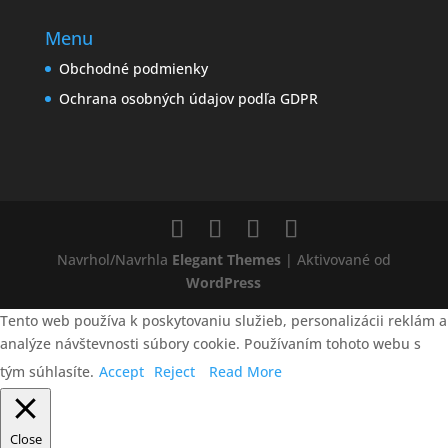
Menu
Obchodné podmienky
Ochrana osobných údajov podľa GDPR
Navrhol/Navrhla
Elegant Themes
| Aktivované od
WordPress
Tento web používa k poskytovaniu služieb, personalizácii reklám a
analýze návštevnosti súbory cookie. Používaním tohoto webu s
tým súhlasíte.
Accept
Reject
Read More
Close