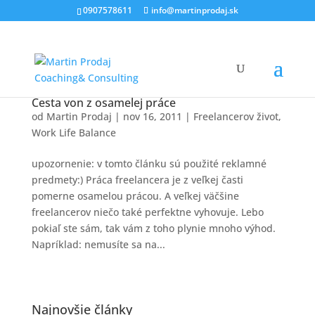
0907578611
info@martinprodaj.sk
Cesta von z osamelej práce
od
Martin Prodaj
|
nov 16, 2011
|
Freelancerov život
,
Work Life Balance
upozornenie: v tomto článku sú použité reklamné
predmety:) Práca freelancera je z veľkej časti
pomerne osamelou prácou. A veľkej väčšine
freelancerov niečo také perfektne vyhovuje. Lebo
pokiaľ ste sám, tak vám z toho plynie mnoho výhod.
Napríklad: nemusíte sa na...
Najnovšie články