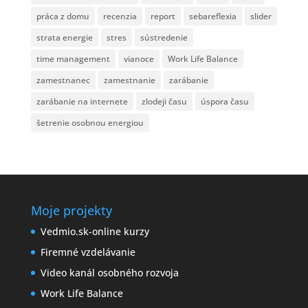
práca z domu
recenzia
report
sebareflexia
slider
strata energie
stres
sústredenie
time management
vianoce
Work Life Balance
zamestnanec
zamestnanie
zarábanie
zarábanie na internete
zlodeji času
úspora času
šetrenie osobnou energiou
Moje projekty
Vedmio.sk-online kurzy
Firemné vzdelávanie
Video kanál osobného rozvoja
Work Life Balance