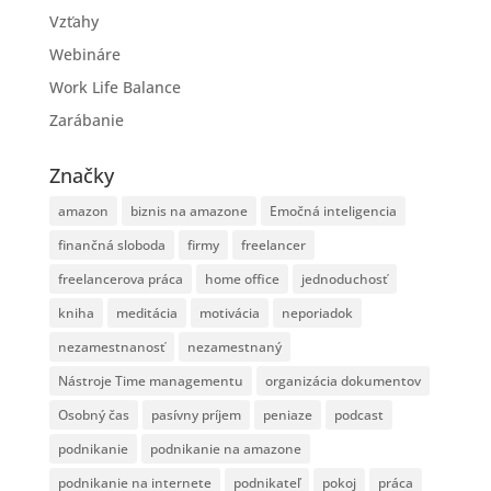
Vzťahy
Webináre
Work Life Balance
Zarábanie
Značky
amazon
biznis na amazone
Emočná inteligencia
finančná sloboda
firmy
freelancer
freelancerova práca
home office
jednoduchosť
kniha
meditácia
motivácia
neporiadok
nezamestnanosť
nezamestnaný
Nástroje Time managementu
organizácia dokumentov
Osobný čas
pasívny príjem
peniaze
podcast
podnikanie
podnikanie na amazone
podnikanie na internete
podnikateľ
pokoj
práca