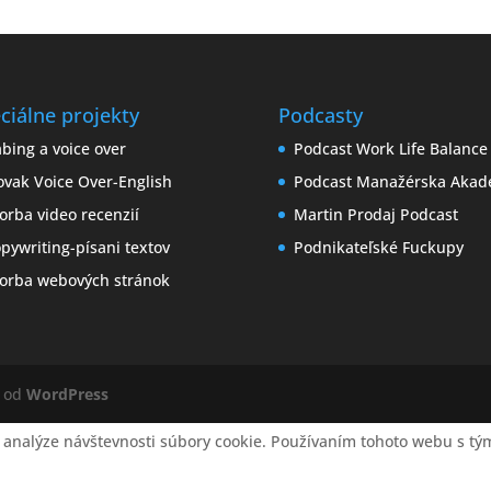
ciálne projekty
Podcasty
bing a voice over
Podcast Work Life Balance
ovak Voice Over-English
Podcast Manažérska Akad
orba video recenzií
Martin Prodaj Podcast
pywriting-písani textov
Podnikateľské Fuckupy
orba webových stránok
é od
WordPress
 analýze návštevnosti súbory cookie. Používaním tohoto webu s tým