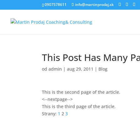
0907578611
info@martinprodaj.sk
This Post Has Many P
od
admin
|
aug 29, 2011
|
Blog
This is the second page of the article.
<--nextpage-->
This is the third page of the article.
Strany:
1
2
3