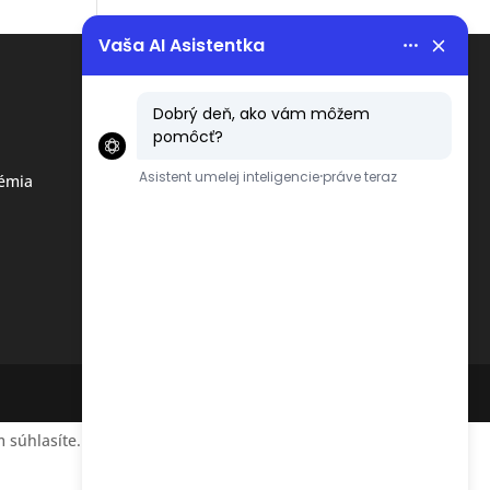
Menu
Obchodné podmienky
émia
Ochrana osobných údajov
podľa GDPR
 súhlasíte.
Accept
Reject
Read More