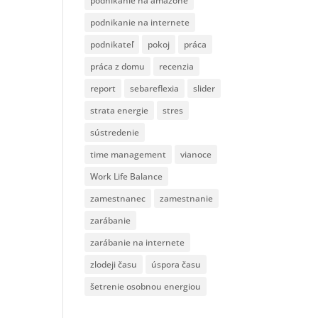
podnikanie na amazone
podnikanie na internete
podnikateľ
pokoj
práca
práca z domu
recenzia
report
sebareflexia
slider
strata energie
stres
sústredenie
time management
vianoce
Work Life Balance
zamestnanec
zamestnanie
zarábanie
zarábanie na internete
zlodeji času
úspora času
šetrenie osobnou energiou