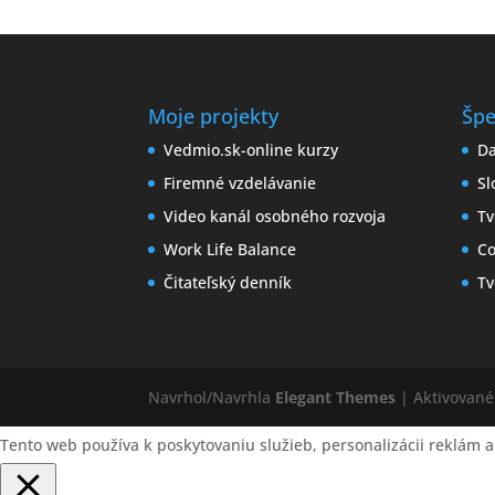
Moje projekty
Špe
Vedmio.sk-online kurzy
Da
Firemné vzdelávanie
Sl
Video kanál osobného rozvoja
Tv
Work Life Balance
Co
Čitateľský denník
Tv
Navrhol/Navrhla
Elegant Themes
| Aktivovan
Tento web používa k poskytovaniu služieb, personalizácii reklám a