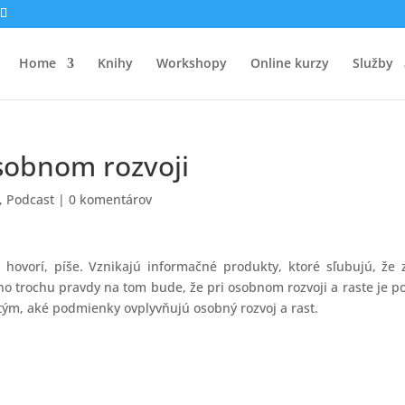
Home
Knihy
Workshopy
Online kurzy
Služby
sobnom rozvoji
,
Podcast
|
0 komentárov
hovorí, píše. Vznikajú informačné produkty, ktoré sľubujú, že 
o trochu pravdy na tom bude, že pri osobnom rozvoji a raste je 
ým, aké podmienky ovplyvňujú osobný rozvoj a rast.