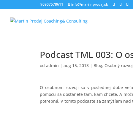
0907578611
info@martinprodaj.sk
Podcast TML 003: O o
od
admin
|
aug 15, 2013
|
Blog
,
Osobný rozvoj
O osobnom rozvoji sa v poslednej dobe veľa 
pomocu sa dostanete tam, kam chcete. A možn
potrebná. V tomto podcaste sa zamýšľam nad t