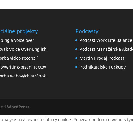
ciálne projekty
Podcasty
bing a voice over
Podcast Work Life Balance
ovak Voice Over-English
Podcast Manažérska Akad
orba video recenzií
Martin Prodaj Podcast
pywriting-písani textov
Podnikateľské Fuckupy
orba webových stránok
é od
WordPress
 analýze návštevnosti súbory cookie. Používaním tohoto webu s tým