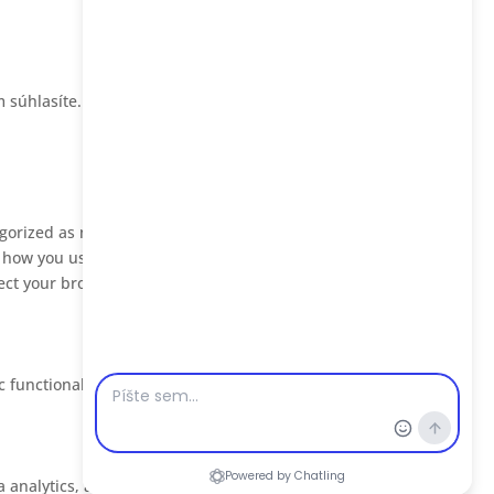
 súhlasíte.
Accept
Reject
Read More
egorized as necessary are stored on your browser as they are
 how you use this website. These cookies will be stored in your
fect your browsing experience.
c functionalities and security features of the website. These
 via analytics, ads, other embedded contents are termed as non-