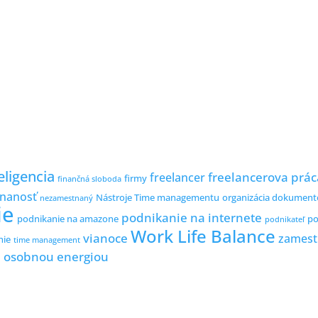
ligencia
freelancerova prác
freelancer
firmy
finančná sloboda
nanosť
Nástroje Time managementu
organizácia dokument
nezamestnaný
ie
podnikanie na internete
podnikanie na amazone
po
podnikateľ
Work Life Balance
vianoce
zamest
nie
time management
e osobnou energiou