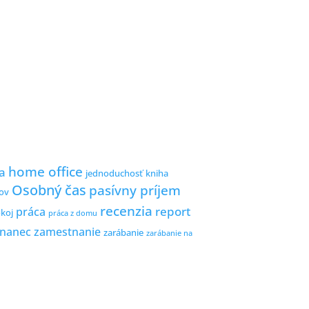
home office
a
jednoduchosť
kniha
Osobný čas
pasívny príjem
ov
recenzia
report
práca
koj
práca z domu
nanec
zamestnanie
zarábanie
zarábanie na