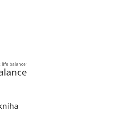
life balance”
alance
kniha