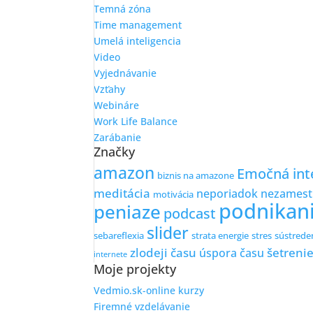
Temná zóna
Time management
Umelá inteligencia
Video
Vyjednávanie
Vzťahy
Webináre
Work Life Balance
Zarábanie
Značky
amazon
Emočná inte
biznis na amazone
meditácia
neporiadok
nezamest
motivácia
podnikan
peniaze
podcast
slider
sebareflexia
strata energie
stres
sústrede
zlodeji času
šetreni
úspora času
internete
Moje projekty
Vedmio.sk-online kurzy
Firemné vzdelávanie