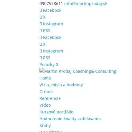
0907578611
info@martinprodaj.sk
Facebook
X
Instagram
RSS
Facebook
X
Instagram
RSS
Položky 0
Home
Vízia, misia a hodnoty
O mne
Referencie
Video
Kurzové portfólio
Hodnotenie kvality vzdelávania
Knihy