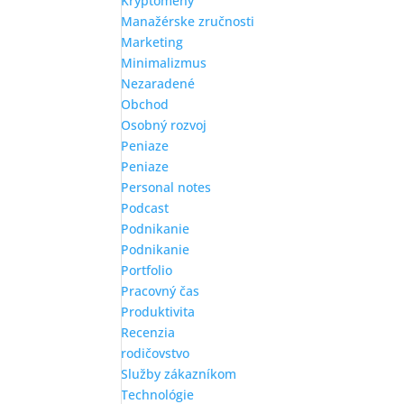
Kryptomeny
Manažérske zručnosti
Marketing
Minimalizmus
Nezaradené
Obchod
Osobný rozvoj
Peniaze
Peniaze
Personal notes
Podcast
Podnikanie
Podnikanie
Portfolio
Pracovný čas
Produktivita
Recenzia
rodičovstvo
Služby zákazníkom
Technológie