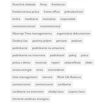
finančná sloboda
firmy
freelancer
freelancerova práca
home office
jednoduchosť
kniha
meditácia
motivácia
neporiadok
nezamestnanosť
nezamestnaný
Nástroje Time managementu
organizácia dokumentov
Osobný čas
pasívny príjem
peniaze
podcast
podnikanie
podnikanie na amazone
podnikanie na internete
podnikateľ
pokoj
práca
práca z domu
recenzia
report
sebareflexia
slider
strata energie
stres
sústredenie
time management
vianoce
Work Life Balance
zamestnanec
zamestnanie
zarábanie
zarábanie na internete
zlodeji času
úspora času
šetrenie osobnou energiou