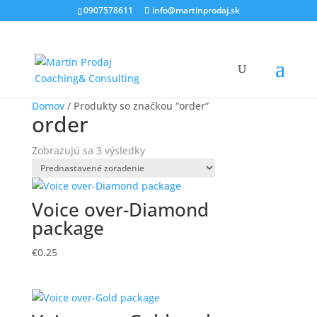
0907578611
info@martinprodaj.sk
Domov
/ Produkty so značkou “order”
order
Zobrazujú sa 3 výsledky
Voice over-Diamond
package
€
0.25