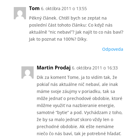
Tom
6. októbra 2011 o 13:55
Pěkný článek. Chtěl bych se zeptat na
poslední část tohoto článku: Co když nás
aktuálně “nic nebaví”? Jak najít to co nás baví?
Jak to poznat na 100%? Díky.
Odpoveda
Martin Prodaj
6. októbra 2011 o 16:33
Dik za koment Tome, ja to vidím tak, že
pokiaľ nás aktuálne nič nebaví, ale inak
máme svoje záujmy v poriadku, tak sa
môže jednať o prechodové obdobie, ktoré
môžme využiť na nazbieranie energie,
samotné “bytie” a pod. Vychádzam z toho,
že by sa malo jednať skoro vždy len o
prechodné obdobie. Ak ešte nemáme
niečo čo nás baví, tak je potrebné hľadať.