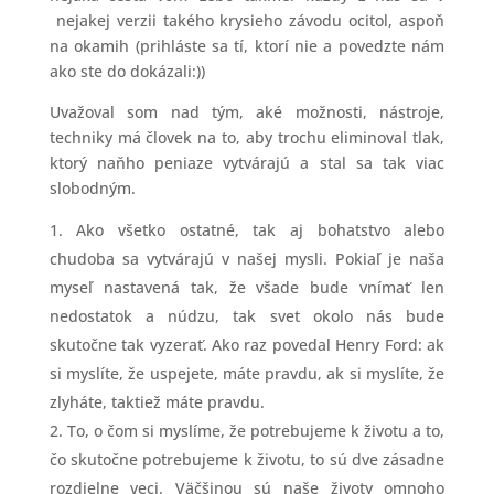
nejakej verzii takého krysieho závodu ocitol, aspoň
na okamih (prihláste sa tí, ktorí nie a povedzte nám
ako ste do dokázali:))
Uvažoval som nad tým, aké možnosti, nástroje,
techniky má človek na to, aby trochu eliminoval tlak,
ktorý naňho peniaze vytvárajú a stal sa tak viac
slobodným.
Ako všetko ostatné, tak aj bohatstvo alebo
chudoba sa vytvárajú v našej mysli. Pokiaľ je naša
myseľ nastavená tak, že všade bude vnímať len
nedostatok a núdzu, tak svet okolo nás bude
skutočne tak vyzerať. Ako raz povedal Henry Ford: ak
si myslíte, že uspejete, máte pravdu, ak si myslíte, že
zlyháte, taktiež máte pravdu.
To, o čom si myslíme, že potrebujeme k životu a to,
čo skutočne potrebujeme k životu, to sú dve zásadne
rozdielne veci. Väčšinou sú naše životy omnoho