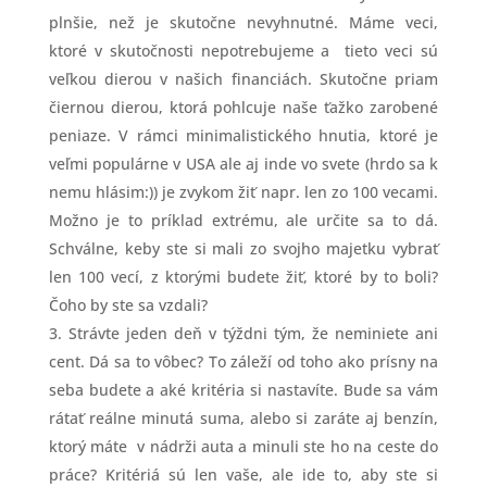
plnšie, než je skutočne nevyhnutné. Máme veci,
ktoré v skutočnosti nepotrebujeme a tieto veci sú
veľkou dierou v našich financiách. Skutočne priam
čiernou dierou, ktorá pohlcuje naše ťažko zarobené
peniaze. V rámci minimalistického hnutia, ktoré je
veľmi populárne v USA ale aj inde vo svete (hrdo sa k
nemu hlásim:)) je zvykom žiť napr. len zo 100 vecami.
Možno je to príklad extrému, ale určite sa to dá.
Schválne, keby ste si mali zo svojho majetku vybrať
len 100 vecí, z ktorými budete žiť, ktoré by to boli?
Čoho by ste sa vzdali?
Strávte jeden deň v týždni tým, že neminiete ani
cent. Dá sa to vôbec? To záleží od toho ako prísny na
seba budete a aké kritéria si nastavíte. Bude sa vám
rátať reálne minutá suma, alebo si zaráte aj benzín,
ktorý máte v nádrži auta a minuli ste ho na ceste do
práce? Kritériá sú len vaše, ale ide to, aby ste si