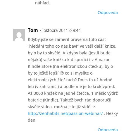
náhľad.
Odpoveda
Tom
7. októbra 2011 o 9:44
Kdyby jste se zaměřil právě na tuto část
“hledání toho co nás baví” ve vaší další knize,
bylo by to skvělé. A kdyby byla (jestli bude
nějaká) vaše knížka k dispozici i v Amazon
Kindle Store (na elektronickou čtečku), bylo
by to ještě lepší 🙂 co si myslíte o
elektronických čtečkách? Dnes to už hodně
letí (v zahraničí) a podle mě je to krok vpřed.
Až 3000 knížek na jedné čtečce, 1 měsíc výdrž
baterie (Kindle). Taktéž bych rád doporučil
skvělé videa, možná jste již viděl >
http://zenhabits.net/passion-webinar/
. Hezký
den.
Odpoveda