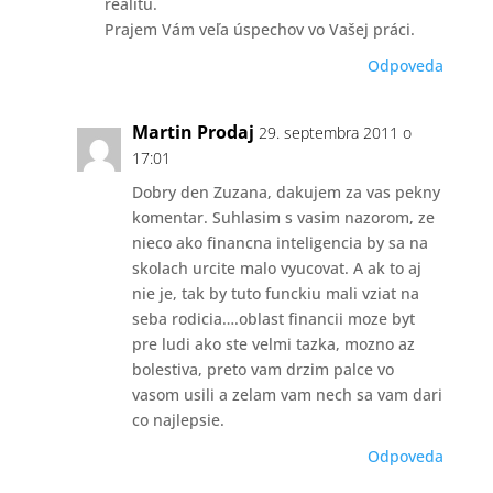
realitu.
Prajem Vám veľa úspechov vo Vašej práci.
Odpoveda
Martin Prodaj
29. septembra 2011 o
17:01
Dobry den Zuzana, dakujem za vas pekny
komentar. Suhlasim s vasim nazorom, ze
nieco ako financna inteligencia by sa na
skolach urcite malo vyucovat. A ak to aj
nie je, tak by tuto funckiu mali vziat na
seba rodicia….oblast financii moze byt
pre ludi ako ste velmi tazka, mozno az
bolestiva, preto vam drzim palce vo
vasom usili a zelam vam nech sa vam dari
co najlepsie.
Odpoveda