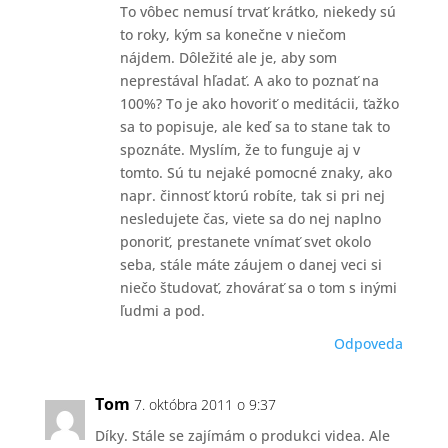
To vôbec nemusí trvať krátko, niekedy sú
to roky, kým sa konečne v niečom
nájdem. Dôležité ale je, aby som
neprestával hľadať. A ako to poznať na
100%? To je ako hovoriť o meditácii, ťažko
sa to popisuje, ale keď sa to stane tak to
spoznáte. Myslím, že to funguje aj v
tomto. Sú tu nejaké pomocné znaky, ako
napr. činnosť ktorú robíte, tak si pri nej
nesledujete čas, viete sa do nej naplno
ponoriť, prestanete vnímať svet okolo
seba, stále máte záujem o danej veci si
niečo študovať, zhovárať sa o tom s inými
ľudmi a pod.
Odpoveda
Tom
7. októbra 2011 o 9:37
Díky. Stále se zajímám o produkci videa. Ale