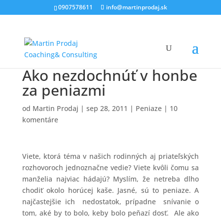
0907578611
info@martinprodaj.sk
Ako nezdochnúť v honbe
za peniazmi
od
Martin Prodaj
|
sep 28, 2011
|
Peniaze
|
10
komentáre
Viete, ktorá téma v našich rodinných aj priateľských
rozhovoroch jednoznačne vedie? Viete kvôli čomu sa
manželia najviac hádajú? Myslím, že netreba dlho
chodiť okolo horúcej kaše. Jasné, sú to peniaze. A
najčastejšie ich nedostatok, prípadne snívanie o
tom, aké by to bolo, keby bolo peňazí dosť. Ale ako