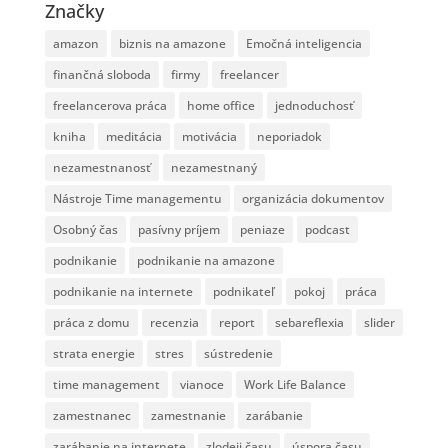
Značky
amazon
biznis na amazone
Emočná inteligencia
finančná sloboda
firmy
freelancer
freelancerova práca
home office
jednoduchosť
kniha
meditácia
motivácia
neporiadok
nezamestnanosť
nezamestnaný
Nástroje Time managementu
organizácia dokumentov
Osobný čas
pasívny príjem
peniaze
podcast
podnikanie
podnikanie na amazone
podnikanie na internete
podnikateľ
pokoj
práca
práca z domu
recenzia
report
sebareflexia
slider
strata energie
stres
sústredenie
time management
vianoce
Work Life Balance
zamestnanec
zamestnanie
zarábanie
zarábanie na internete
zlodeji času
úspora času