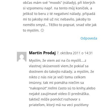
občas mám své “moods” (nálady), při kterých
si vzpomenu např. na tento můj koníček, a
jelikož to beru z té negativní nálady, připadá
mi to jakoby mě už nic nebavilo, jakoby to
nemělo smysl… Těžko to popsat, snad víte jak
to myslím. 🙂
Odpoveda
Martin Prodaj
7. októbra 2011 o 14:31
Myslím, že viem asi na čo myslíš….z
vlastnej skúsenosti viem,že pokiaľ sa
dostnem do takejto nálady, a myslím, že
nikto z nás nie je voči tomu celkom
imúnny, tak mi pomáha niečím sa
“nakopnúť”.Veľmi často sú to knihy,alebo
nejaké zaujímavé video či prednáška.
taktiež môže pomôcť rozhovor s
priateľom, ktorý má na veci pozitívny