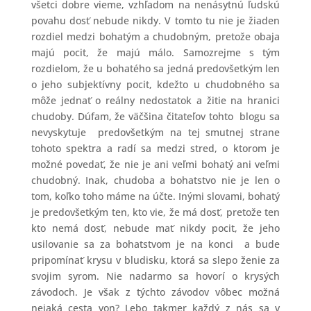
všetci dobre vieme, vzhľadom na nenásytnú ľudskú
povahu dosť nebude nikdy. V tomto tu nie je žiaden
rozdiel medzi bohatým a chudobným, pretože obaja
majú pocit, že majú málo. Samozrejme s tým
rozdielom, že u bohatého sa jedná predovšetkým len
o jeho subjektívny pocit, kdežto u chudobného sa
môže jednať o reálny nedostatok a žitie na hranici
chudoby. Dúfam, že väčšina čitateľov tohto blogu sa
nevyskytuje predovšetkým na tej smutnej strane
tohoto spektra a radí sa medzi stred, o ktorom je
možné povedať, že nie je ani veľmi bohatý ani veľmi
chudobný. Inak, chudoba a bohatstvo nie je len o
tom, koľko toho máme na účte. Inými slovami, bohatý
je predovšetkým ten, kto vie, že má dosť, pretože ten
kto nemá dosť, nebude mať nikdy pocit, že jeho
usilovanie sa za bohatstvom je na konci a bude
pripomínať krysu v bludisku, ktorá sa slepo ženie za
svojim syrom. Nie nadarmo sa hovorí o krysých
závodoch. Je však z týchto závodov vôbec možná
nejaká cesta von? Lebo takmer každý z nás sa v