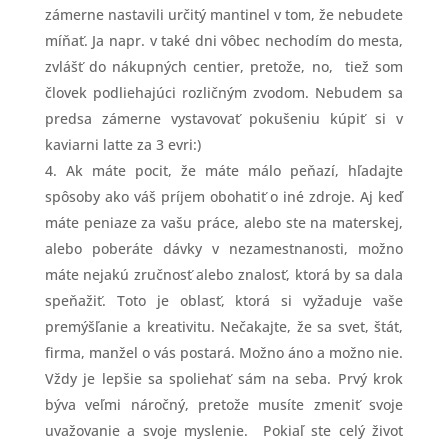
zámerne nastavili určitý mantinel v tom, že nebudete
míňať. Ja napr. v také dni vôbec nechodím do mesta,
zvlášť do nákupných centier, pretože, no, tiež som
človek podliehajúci rozličným zvodom. Nebudem sa
predsa zámerne vystavovať pokušeniu kúpiť si v
kaviarni latte za 3 evri:)
Ak máte pocit, že máte málo peňazí, hľadajte
spôsoby ako váš príjem obohatiť o iné zdroje. Aj keď
máte peniaze za vašu práce, alebo ste na materskej,
alebo poberáte dávky v nezamestnanosti, možno
máte nejakú zručnosť alebo znalosť, ktorá by sa dala
speňažiť. Toto je oblasť, ktorá si vyžaduje vaše
premýšľanie a kreativitu. Nečakajte, že sa svet, štát,
firma, manžel o vás postará. Možno áno a možno nie.
Vždy je lepšie sa spoliehať sám na seba. Prvý krok
býva veľmi náročný, pretože musíte zmeniť svoje
uvažovanie a svoje myslenie. Pokiaľ ste celý život