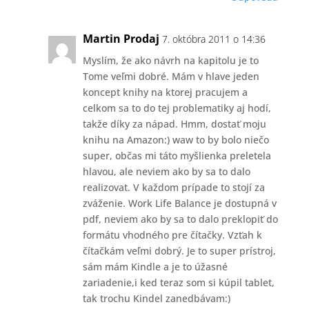
Martin Prodaj
7. októbra 2011 o 14:36
Myslím, že ako návrh na kapitolu je to
Tome veľmi dobré. Mám v hlave jeden
koncept knihy na ktorej pracujem a
celkom sa to do tej problematiky aj hodí,
takže díky za nápad. Hmm, dostať moju
knihu na Amazon:) waw to by bolo niečo
super, občas mi táto myšlienka preletela
hlavou, ale neviem ako by sa to dalo
realizovat. V každom prípade to stojí za
zváženie. Work Life Balance je dostupná v
pdf, neviem ako by sa to dalo preklopiť do
formátu vhodného pre čítačky. Vzťah k
čítačkám veľmi dobrý. Je to super prístroj,
sám mám Kindle a je to úžasné
zariadenie,i ked teraz som si kúpil tablet,
tak trochu Kindel zanedbávam:)