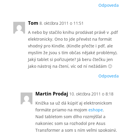
Odpoveda
Tom
8. októbra 2011 o 11:51
A nebo by stačilo knihu prodávat právě v .pdf
elektronicky. Ono to jde převést na formát
vhodný pro Kindle. (Kindle přečte i pdf, ale
myslím že jsou s tím občas nějaké problémy).
Jaký tablet si pořizujete? Já beru čtečku jen
jako nástroj na čtení, víc od ní nežádám 🙂
Odpoveda
Martin Prodaj
10. októbra 2011 o 8:18
Knižka sa už dá kúpiť aj elektronickom
formáte priamo na mojom
eshope
.
Nad tabletom som dlho rozmýšľal a
nakoniec som sa rozhodol pre Asus
Transformer a som s ním veľmi spokojný.