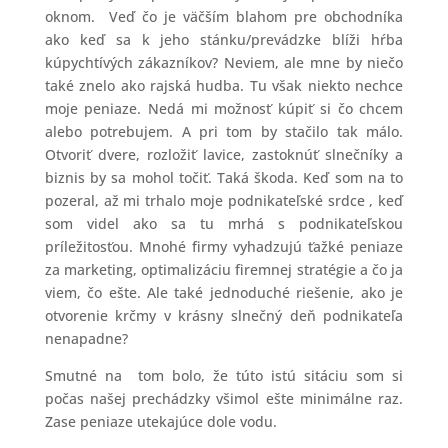
oknom. Veď čo je väčším blahom pre obchodníka
ako keď sa k jeho stánku/prevádzke blíži hŕba
kúpychtívých zákazníkov? Neviem, ale mne by niečo
také znelo ako rajská hudba. Tu však niekto nechce
moje peniaze. Nedá mi možnosť kúpiť si čo chcem
alebo potrebujem. A pri tom by stačilo tak málo.
Otvoriť dvere, rozložiť lavice, zastoknúť slnečníky a
biznis by sa mohol točiť. Taká škoda. Keď som na to
pozeral, až mi trhalo moje podnikateľské srdce , keď
som videl ako sa tu mrhá s podnikateľskou
príležitosťou. Mnohé firmy vyhadzujú ťažké peniaze
za marketing, optimalizáciu firemnej stratégie a čo ja
viem, čo ešte. Ale také jednoduché riešenie, ako je
otvorenie krčmy v krásny slnečný deň podnikateľa
nenapadne?
Smutné na tom bolo, že túto istú sitáciu som si
počas našej prechádzky všimol ešte minimálne raz.
Zase peniaze utekajúce dole vodu.