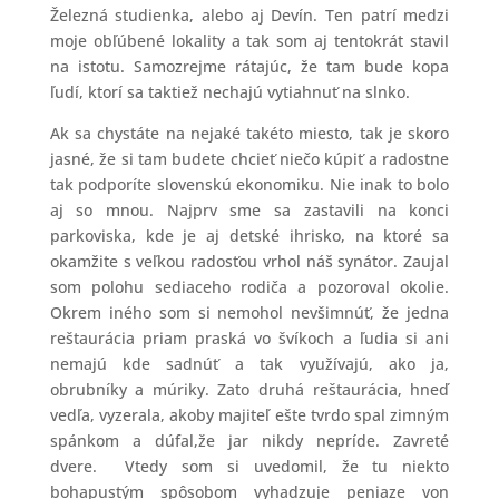
Železná studienka, alebo aj Devín. Ten patrí medzi
moje obľúbené lokality a tak som aj tentokrát stavil
na istotu. Samozrejme rátajúc, že tam bude kopa
ľudí, ktorí sa taktiež nechajú vytiahnuť na slnko.
Ak sa chystáte na nejaké takéto miesto, tak je skoro
jasné, že si tam budete chcieť niečo kúpiť a radostne
tak podporíte slovenskú ekonomiku. Nie inak to bolo
aj so mnou. Najprv sme sa zastavili na konci
parkoviska, kde je aj detské ihrisko, na ktoré sa
okamžite s veľkou radosťou vrhol náš synátor. Zaujal
som polohu sediaceho rodiča a pozoroval okolie.
Okrem iného som si nemohol nevšimnúť, že jedna
reštaurácia priam praská vo švíkoch a ľudia si ani
nemajú kde sadnúť a tak využívajú, ako ja,
obrubníky a múriky. Zato druhá reštaurácia, hneď
vedľa, vyzerala, akoby majiteľ ešte tvrdo spal zimným
spánkom a dúfal,že jar nikdy nepríde. Zavreté
dvere. Vtedy som si uvedomil, že tu niekto
bohapustým spôsobom vyhadzuje peniaze von