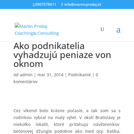
0907578611
info@martinprodaj.sk
Ako podnikatelia
vyhadzujú peniaze von
oknom
od
admin
|
mar 31, 2014
|
Podnikanie
|
0
komentárov
Cez víkend bolo krásne počasie, a tak som sa s
rodinkou vybral na malý výlet. V okolí Bratislavy je
niekoľko lokalít, ktoré priťahujú návštevníkov
betónovej džungle podobne ako med osy. Koliba,