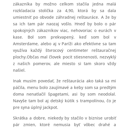
zákazníka by možno celkom stačila jedna malá
rozkladacia stolička za 4,90, ktorá by sa dala
umiestniť po obvode záhradnej reštauráce. A že by
sa ich tam pár naozaj vošlo. Hneď by bolo o pár
spokojných zákazníkov viac, nehovoriac o eurách v
kase. Bol som prekvapený, keď som bol v
Amsterdame, alebo aj v Paríži ako efektívne sa tam
využíva každý štvrocový centimeter reštauračnej
plochy.Občas mal človek pocit stiesnenosti, nezvyklý
z našich pomerov, ale miesto si tam skoro vždy
našiel.
Inak musím povedať, že reštaurácia ako taká sa mi
páčila, menu bolo zaujímavé a keby som sa predtým
doma nenatlačil špagetami, asi by som neodolal.
Navyše tam bol aj detský kútik s trampolínou, čo je
pre syna úplný jackpot.
Skrátka a dobre, niekedy by stačilo v biznise urobiť
pár zmien, ktoré nemusia byť vôbec drahé a