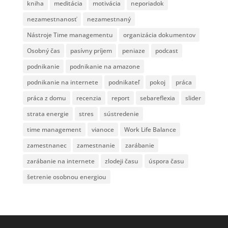
kniha
meditácia
motivácia
neporiadok
nezamestnanosť
nezamestnaný
Nástroje Time managementu
organizácia dokumentov
Osobný čas
pasívny príjem
peniaze
podcast
podnikanie
podnikanie na amazone
podnikanie na internete
podnikateľ
pokoj
práca
práca z domu
recenzia
report
sebareflexia
slider
strata energie
stres
sústredenie
time management
vianoce
Work Life Balance
zamestnanec
zamestnanie
zarábanie
zarábanie na internete
zlodeji času
úspora času
šetrenie osobnou energiou