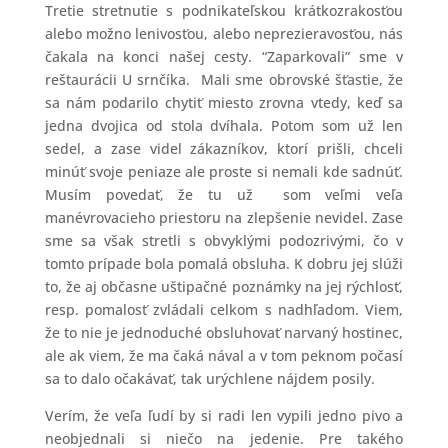
Tretie stretnutie s podnikateľskou krátkozrakosťou
alebo možno lenivosťou, alebo neprezieravosťou, nás
čakala na konci našej cesty. “Zaparkovali” sme v
reštaurácii U srnčíka. Mali sme obrovské šťastie, že
sa nám podarilo chytiť miesto zrovna vtedy, keď sa
jedna dvojica od stola dvíhala. Potom som už len
sedel, a zase videl zákazníkov, ktorí prišli, chceli
minúť svoje peniaze ale proste si nemali kde sadnúť.
Musím povedať, že tu už som veľmi veľa
manévrovacieho priestoru na zlepšenie nevidel. Zase
sme sa však stretli s obvyklými podozrivými, čo v
tomto prípade bola pomalá obsluha. K dobru jej slúži
to, že aj občasne uštipačné poznámky na jej rýchlosť,
resp. pomalosť zvládali celkom s nadhľadom. Viem,
že to nie je jednoduché obsluhovať narvaný hostinec,
ale ak viem, že ma čaká nával a v tom peknom počasí
sa to dalo očakávať, tak urýchlene nájdem posily.
Verím, že veľa ľudí by si radi len vypili jedno pivo a
neobjednali si niečo na jedenie. Pre takého