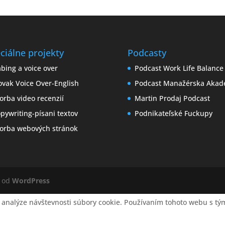
ciálne projekty
Podcasty
bing a voice over
Podcast Work Life Balance
ovak Voice Over-English
Podcast Manažérska Akad
orba video recenzií
Martin Prodaj Podcast
pywriting-písani textov
Podnikateľské Fuckupy
orba webových stránok
é od
WordPress
 analýze návštevnosti súbory cookie. Používaním tohoto webu s tým