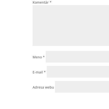
Komentár
*
Meno
*
E-mail
*
Adresa webu