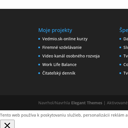
Moje projekty
Špe
Vedmio.sk-online kurzy
Da
Firemné vzdelávanie
Sl
Video kanál osobného rozvoja
Tv
Work Life Balance
Co
Čitateľský denník
Tv
Navrhol/Navrhla
Elegant Themes
| Aktivovan
Tento web používa k poskytovaniu služieb, personalizácii reklám a