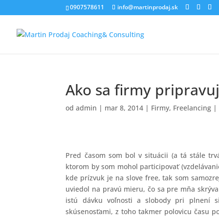
0907578611
info@martinprodaj.sk
Ako sa firmy pripravuj
od
admin
|
mar 8, 2014
|
Firmy
,
Freelancing
Pred časom som bol v situácii (a tá stále t
ktorom by som mohol participovať (vzdelávanie
kde prízvuk je na slove free, tak som samozr
uviedol na pravú mieru, čo sa pre mňa skrýva
istú dávku voľnosti a slobody pri plnení 
skúsenosťami, z toho takmer polovicu času po