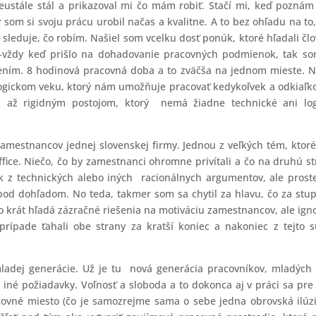
stále stál a prikazoval mi čo mám robiť. Stačí mi, keď poznám 
om si svoju prácu urobil načas a kvalitne. A to bez ohľadu na to
 sleduje, čo robím. Našiel som vcelku dosť ponúk, ktoré hľadali čl
le-vždy keď prišlo na dohadovanie pracovných podmienok, tak s
ním. 8 hodinová pracovná doba a to zväčša na jednom mieste. N
ickom veku, ktorý nám umožňuje pracovať kedykoľvek a odkiaľk
m až rigidným postojom, ktorý nemá žiadne technické ani log
mestnancov jednej slovenskej firmy. Jednou z veľkých tém, ktoré
fice. Niečo, čo by zamestnanci ohromne privítali a čo na druhú s
k z technických alebo iných racionálnych argumentov, ale prost
pod dohľadom. No teda, takmer som sa chytil za hlavu, čo za stu
 krát hľadá zázračné riešenia na motiváciu zamestnancov, ale ign
rípade ťahali obe strany za kratší koniec a nakoniec z tejto 
.
ladej generácie. Už je tu nová generácia pracovníkov, mladých 
a iné požiadavky. Voľnosť a sloboda a to dokonca aj v práci sa pre
covné miesto (čo je samozrejme sama o sebe jedna obrovská ilúzi