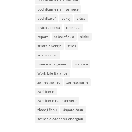
podnikanie na amazone
podnikanie na internete
podnikateľ
pokoj
práca
práca z domu
recenzia
report
sebareflexia
slider
strata energie
stres
sústredenie
time management
vianoce
Work Life Balance
zamestnanec
zamestnanie
zarábanie
zarábanie na internete
zlodeji času
úspora času
šetrenie osobnou energiou