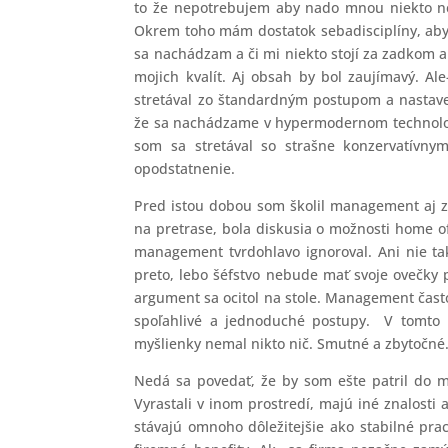
to že nepotrebujem aby nado mnou niekto neu
Okrem toho mám dostatok sebadisciplíny, aby s
sa nachádzam a či mi niekto stojí za zadkom a
mojich kvalít. Aj obsah by bol zaujímavý. A
stretával zo štandardným postupom a nastave
že sa nachádzame v hypermodernom technolog
som sa stretával so strašne konzervatívny
opodstatnenie.
Pred istou dobou som školil management aj za
na pretrase, bola diskusia o možnosti home of
management tvrdohlavo ignoroval. Ani nie ta
preto, lebo šéfstvo nebude mať svoje ovečky 
argument sa ocitol na stole. Management často
spoľahlivé a jednoduché postupy. V tomto p
myšlienky nemal nikto nič. Smutné a zbytočné
Nedá sa povedať, že by som ešte patril do m
Vyrastali v inom prostredí, majú iné znalosti 
stávajú omnoho dôležitejšie ako stabilné pra