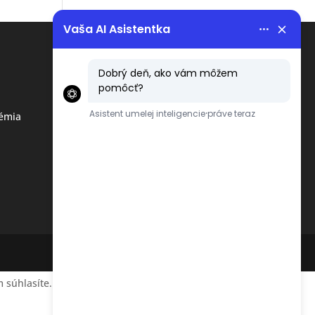
Menu
Obchodné podmienky
émia
Ochrana osobných údajov
podľa GDPR
 súhlasíte.
Accept
Reject
Read More