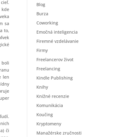
cieľ.
Blog
, kde
Burza
oveka
Coworking
om sa
a to,
Emočná inteligencia
oľvek
Firemné vzdelávanie
ické
Firmy
Freelancerov život
 boli
Freelancing
tranu
e len
Kindle Publishing
pídny
Knihy
oruje
Knižné recenzie
super
Komunikácia
Koučing
ľudí.
 nich
Kryptomeny
a) či
Manažérske zručnosti