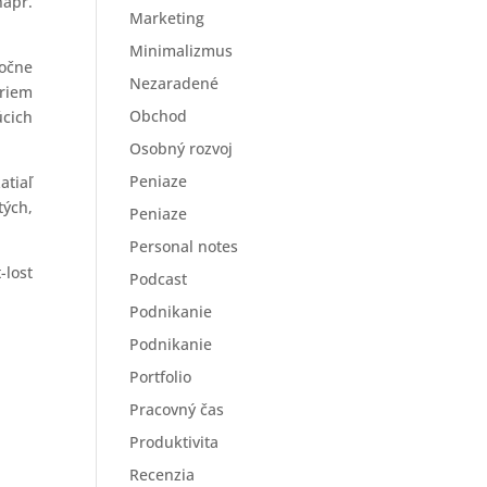
napr.
Marketing
Minimalizmus
točne
Nezaradené
iriem
Obchod
cich
Osobný rozvoj
Peniaze
tiaľ
tých,
Peniaze
Personal notes
-lost
Podcast
Podnikanie
Podnikanie
Portfolio
Pracovný čas
Produktivita
Recenzia