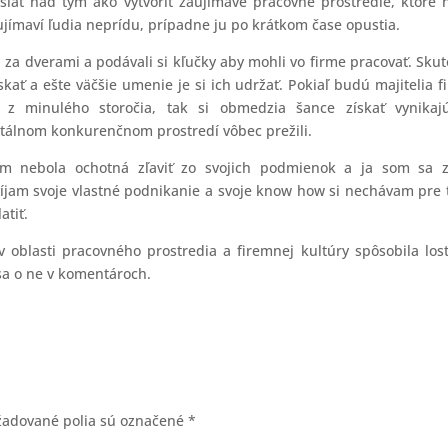
ľať nad tým ako vytvoriť zaujímavé pracovné prostredie, ktoré 
jímaví ľudia neprídu, prípadne ju po krátkom čase opustia.
li za dverami a podávali si kľučky aby mohli vo firme pracovať. Sku
skať a ešte väčšie umenie je si ich udržať. Pokiaľ budú majitelia f
 z minulého storočia, tak si obmedzia šance získať vynikajú
utálnom konkurenčnom prostredí vôbec prežili.
m nebola ochotná zľaviť zo svojich podmienok a ja som sa za
zvíjam svoje vlastné podnikanie a svoje know how si nechávam pre 
atiť.
v oblasti pracovného prostredia a firemnej kultúry spôsobila lost
sa o ne v komentároch.
žadované polia sú označené
*