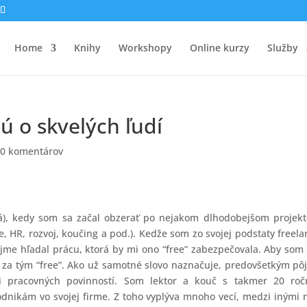
Home
Knihy
Workshopy
Online kurzy
Služby
ú o skvelých ľudí
|
0 komentárov
rvá), kedy som sa začal obzerať po nejakom dlhodobejšom projek
, HR, rozvoj, koučing a pod.). Kedže som zo svojej podstaty freela
ejme hľadal prácu, ktorá by mi ono “free” zabezpečovala. Aby som
 za tým “free”. Ako už samotné slovo naznačuje, predovšetkým pô
si pracovných povinností. Som lektor a kouč s takmer 20 roč
dnikám vo svojej firme. Z toho vyplýva mnoho vecí, medzi inými 