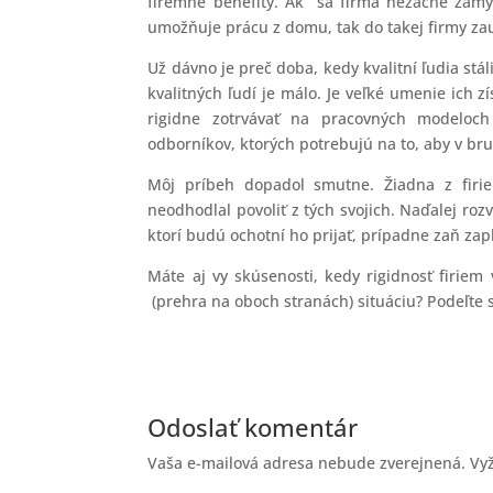
firemné benefity. Ak sa firma nezačne zamýš
umožňuje prácu z domu, tak do takej firmy zau
Už dávno je preč doba, kedy kvalitní ľudia stá
kvalitných ľudí je málo. Je veľké umenie ich zí
rigidne zotrvávať na pracovných modeloch
odborníkov, ktorých potrebujú na to, aby v br
Môj príbeh dopadol smutne. Žiadna z firie
neodhodlal povoliť z tých svojich. Naďalej ro
ktorí budú ochotní ho prijať, prípadne zaň zapl
Máte aj vy skúsenosti, kedy rigidnosť firiem 
(prehra na oboch stranách) situáciu? Podeľte 
Odoslať komentár
Vaša e-mailová adresa nebude zverejnená.
Vy