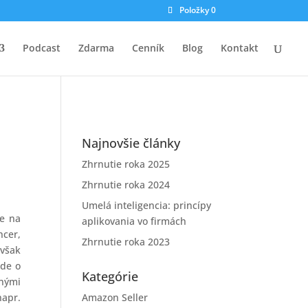
Položky 0
Podcast
Zdarma
Cenník
Blog
Kontakt
Najnovšie články
Zhrnutie roka 2025
Zhrnutie roka 2024
Umelá inteligencia: princípy
te na
aplikovania vo firmách
ncer,
Zhrnutie roka 2023
 však
jde o
Kategórie
nými
napr.
Amazon Seller