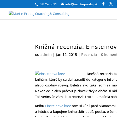
0907578611
info@martinprodaj.sk
Knižná recenzia: Einsteinov
od
admin
|
jan 12, 2015
|
Recenzia
|
0 komen
Dnešná recenzia bu
knihám, ktoré by sa dali zaradiť do kategórie inšpi
alebo osobný rozvoj. Beletrii ako takej som sa mo
Nakoniec, nielen prácou je človek živý a občas si rá
Tak verím, že vám tieto recenzie trochu umožnia nah
Knihu
Einsteinova krev
som si kúpil pred Vianocami,
a intuíciu a kupujme knihu skôr podľa pocitu, o čom b