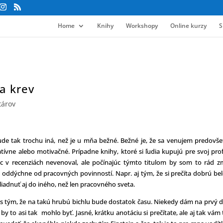
Home
Knihy
Workshopy
Online kurzy
S
a krev
tárov
de tak trochu iná, než je u mňa bežné. Bežné je, že sa venujem predovš
ratívne alebo motivačné. Prípadne knihy, ktoré si ľudia kupujú pre svoj pro
c v recenziách nevenoval, ale počínajúc týmto titulom by som to rád zm
d oddýchne od pracovných povinností. Napr. aj tým, že si prečíta dobrú bel
liadnuť aj do iného, než len pracovného sveta.
 s tým, že na takú hrubú bichlu bude dostatok času. Niekedy dám na prvý 
y to asi tak mohlo byť. Jasné, krátku anotáciu si prečítate, ale aj tak vám