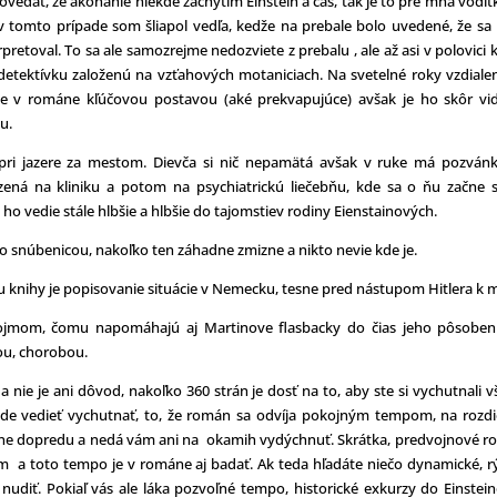
vedať, že akonáhle niekde zachytím Einstein a čas, tak je to pre mna vodít
v tomto prípade som šliapol vedľa, kedže na prebale bolo uvedené, že sa
retoval. To sa ale samozrejme nedozviete z prebalu , ale až asi v polovici 
ú detektívku založenú na vzťahových motaniciach. Na svetelné roky vzdiale
 je v románe kľúčovou postavou (aké prekvapujúce) avšak je ho skôr vid
u.
 pri jazere za mestom. Dievča si nič nepamätá avšak v ruke má pozván
ená na kliniku a potom na psychiatrickú liečebňu, kde sa o ňu začne s
e ho vedie stále hlbšie a hlbšie do tajomstiev rodiny Eienstainových.
ho snúbenicou, nakoľko ten záhadne zmizne a nikto nevie kde je.
ru knihy je popisovanie situácie v Nemecku, tesne pred nástupom Hitlera k m
jmom, čomu napomáhajú aj Martinove flasbacky do čias jeho pôsoben
tou, chorobou.
ie je ani dôvod, nakoľko 360 strán je dosť na to, aby ste si vychutnali v
bude vedieť vychutnať, to, že román sa odvíja pokojným tempom, na rozdi
ialene dopredu a nedá vám ani na okamih vydýchnuť. Skrátka, predvojnové ro
a toto tempo je v románe aj badať. Ak teda hľadáte niečo dynamické, rý
 nudiť. Pokiaľ vás ale láka pozvoľné tempo, historické exkurzy do Einstei