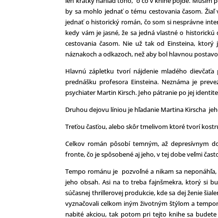
len krátky náhľad toho, o čo v knihe pôjde. Musím po
by sa mohlo jednať o tému cestovania časom. Žiaľ 
jednať o historický román, čo som si nesprávne interp
kedy vám je jasné, že sa jedná vlastné o historick
cestovania časom. Nie už tak od Einsteina, ktorý
náznakoch a odkazoch, než aby bol hlavnou postavo
Hlavnú zápletku tvorí nájdenie mladého dievčaťa
prednášku profesora Einsteina. Neznáma je prevez
psychiater Martin Kirsch. Jeho pátranie po jej identit
Druhou dejovu líniou je hľadanie Martina Kirscha je
Treťou časťou, alebo skôr tmelivom ktoré tvorí kost
Celkov román pôsobí temným, až depresívnym do
fronte, čo je spôsobené aj jeho, v tej dobe veľmi čas
Tempo románu je pozvoľné a nikam sa neponáhľa, a n
jeho obsah. Asi na to treba fajnšmekra, ktorý si 
súčasnej thrillerovej produkcie, kde sa dej ženie š
vyznačovali celkom iným životným štýlom a tempom 
nabité akciou, tak potom pri tejto knihe sa budete