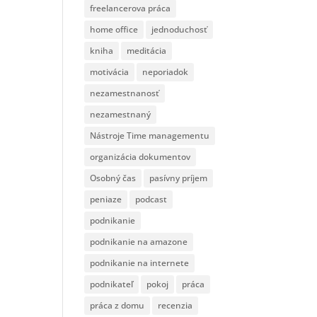
freelancerova práca
home office
jednoduchosť
kniha
meditácia
motivácia
neporiadok
nezamestnanosť
nezamestnaný
Nástroje Time managementu
organizácia dokumentov
Osobný čas
pasívny príjem
peniaze
podcast
podnikanie
podnikanie na amazone
podnikanie na internete
podnikateľ
pokoj
práca
práca z domu
recenzia