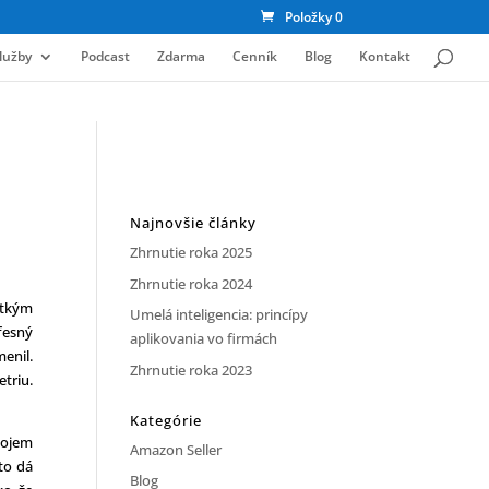
Položky 0
lužby
Podcast
Zdarma
Cenník
Blog
Kontakt
Najnovšie články
Zhrnutie roka 2025
Zhrnutie roka 2024
etkým
Umelá inteligencia: princípy
fesný
aplikovania vo firmách
enil.
Zhrnutie roka 2023
etriu.
Kategórie
dojem
Amazon Seller
 to dá
Blog