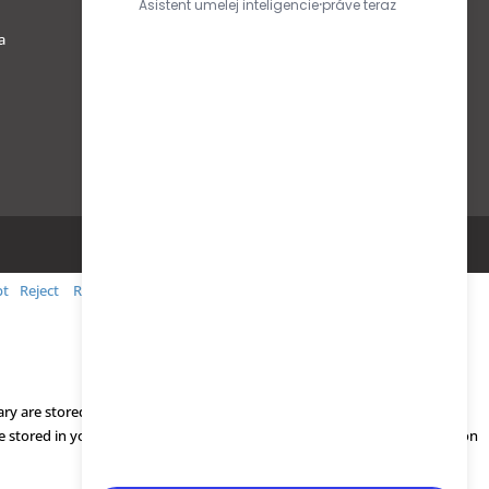
Obchodné podmienky
a
Ochrana osobných údajov podľa
GDPR
pt
Reject
Read More
ry are stored on your browser as they are essential for the working of
be stored in your browser only with your consent. You also have the option