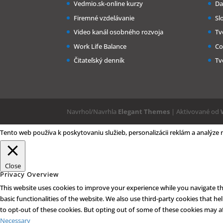
Vedmio.sk-online kurzy
Da
Firemné vzdelávanie
Sl
Video kanál osobného rozvoja
Tv
Work Life Balance
Co
Čitateľský denník
Tv
Navrhol/Navrhla
Elegant Themes
| Aktivované od
Tento web používa k poskytovaniu služieb, personalizácii reklám a analýze
Close
Privacy Overview
This website uses cookies to improve your experience while you navigate thr
basic functionalities of the website. We also use third-party cookies that 
to opt-out of these cookies. But opting out of some of these cookies may a
Necessary