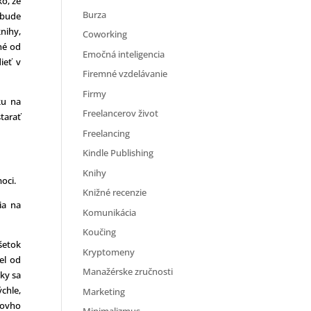
ko, že
Burza
 bude
knihy,
Coworking
né od
Emočná inteligencia
ieť v
Firemné vzdelávanie
Firmy
ku na
Freelancerov život
tarať
Freelancing
Kindle Publishing
Knihy
oci.
Knižné recenzie
ia na
Komunikácia
Koučing
šetok
Kryptomeny
el od
Manažérske zručnosti
ky sa
chle,
Marketing
novho