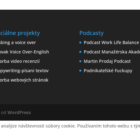
ciálne projekty
Podcasty
bing a voice over
Podcast Work Life Balance
ovak Voice Over-English
Podcast Manažérska Akad
orba video recenzií
Martin Prodaj Podcast
pywriting-písani textov
Podnikateľské Fuckupy
orba webových stránok
é od
WordPress
 analýze návštevnosti súbory cookie. Používaním tohoto webu s tým