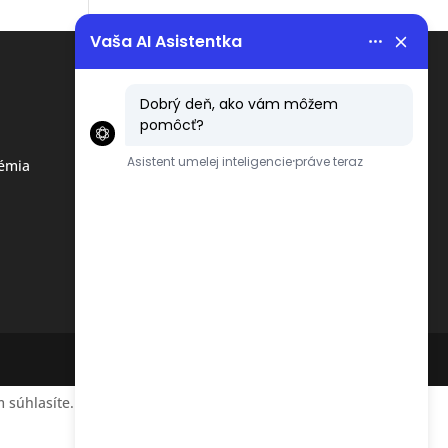
Menu
Obchodné podmienky
émia
Ochrana osobných údajov
podľa GDPR
 súhlasíte.
Accept
Reject
Read More