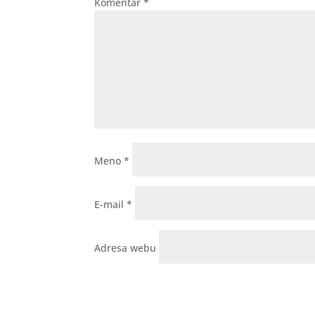
Komentár
*
Meno
*
E-mail
*
Adresa webu