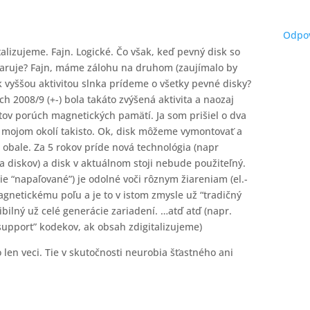
Odpov
talizujeme. Fajn. Logické. Čo však, keď pevný disk so
aruje? Fajn, máme zálohu na druhom (zaujímalo by
k vyššou aktivitou slnka prídeme o všetky pevné disky?
och 2008/9 (+-) bola takáto zvýšená aktivita a naozaj
ov porúch magnetických pamätí. Ja som prišiel o dva
a v mojom okolí takisto. Ok, disk môžeme vymontovať a
 obale. Za 5 rokov príde nová technológia (napr
 diskov) a disk v aktuálnom stoji nebude použiteľný.
ie “napaľované”) je odolné voči rôznym žiareniam (el.-
magnetickému poľu a je to v istom zmysle už “tradičný
ibilný už celé generácie zariadení. …atď atď (napr.
 support” kodekov, ak obsah zdigitalizujeme)
 len veci. Tie v skutočnosti neurobia šťastného ani