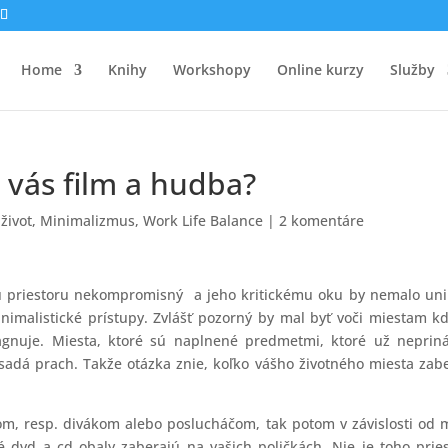
Home
Knihy
Workshopy
Online kurzy
Služby
 vás film a hudba?
život
,
Minimalizmus
,
Work Life Balance
|
2 komentáre
mu priestoru nekompromisný a jeho kritickému oku by nemalo un
inimalistické prístupy. Zvlášť pozorný by mal byť voči miestam k
agnuje. Miesta, ktoré sú naplnené predmetmi, ktoré už neprin
sadá prach. Takže otázka znie, koľko vášho životného miesta zab
ľom, resp. divákom alebo poslucháčom, tak potom v závislosti od 
é dvd a cd obaly zaberajú na vašich poličkách. Nie je toho prie