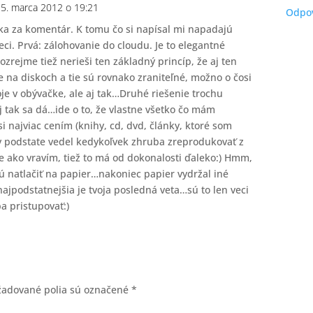
5. marca 2012 o 19:21
Odpov
ka za komentár. K tomu čo si napísal mi napadajú
eci. Prvá: zálohovanie do cloudu. Je to elegantné
ozrejme tiež nerieši ten základný princíp, že aj ten
e na diskoch a tie sú rovnako zraniteľné, možno o čosi
je v obývačke, ale aj tak…Druhé riešenie trochu
aj tak sa dá…ide o to, že vlastne všetko čo mám
i najviac cením (knihy, cd, dvd, články, ktoré som
v podstate vedel kedykoľvek zhruba zreprodukovať z
Ale ako vravím, tiež to má od dokonalosti ďaleko:) Hmm,
jú natlačiť na papier…nakoniec papier vydržal iné
 najpodstatnejšia je tvoja posledná veta…sú to len veci
a pristupovať:)
žadované polia sú označené
*