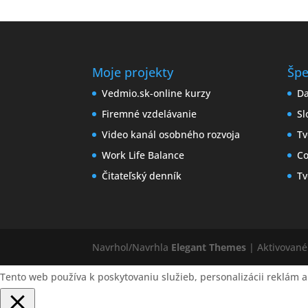
Moje projekty
Špe
Vedmio.sk-online kurzy
Da
Firemné vzdelávanie
Sl
Video kanál osobného rozvoja
Tv
Work Life Balance
Co
Čitateľský denník
Tv
Navrhol/Navrhla
Elegant Themes
| Aktivovan
Tento web používa k poskytovaniu služieb, personalizácii reklám a