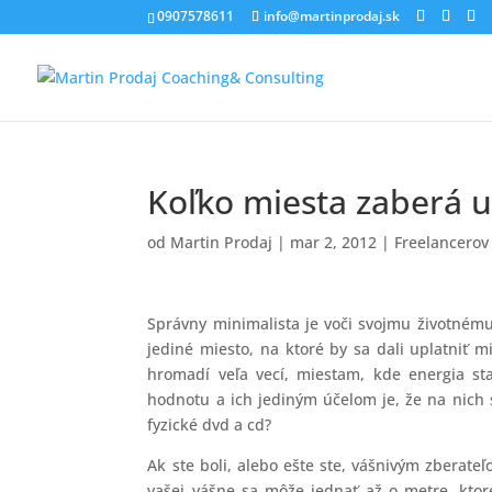
0907578611
info@martinprodaj.sk
Koľko miesta zaberá u
od
Martin Prodaj
|
mar 2, 2012
|
Freelancerov 
Správny minimalista je voči svojmu životné
jediné miesto, na ktoré by sa dali uplatniť m
hromadí veľa vecí, miestam, kde energia st
hodnotu a ich jediným účelom je, že na nich 
fyzické dvd a cd?
Ak ste boli, alebo ešte ste, vášnivým zberate
vašej vášne sa môže jednať až o metre, ktor