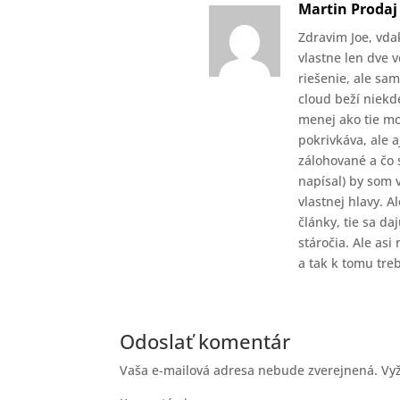
Martin Prodaj
Zdravim Joe, vda
vlastne len dve v
riešenie, ale sam
cloud beží niekd
menej ako tie mo
pokrivkáva, ale 
zálohované a čo s
napísal) by som 
vlastnej hlavy. 
články, tie sa da
stáročia. Ale asi
a tak k tomu treb
Odoslať komentár
Vaša e-mailová adresa nebude zverejnená.
Vy