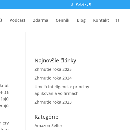
Položky 0
Podcast
Zdarma
Cenník
Blog
Kontakt
Najnovšie články
Zhrnutie roka 2025
Zhrnutie roka 2024
iknúť
Umelá inteligencia: princípy
de sa
aplikovania vo firmách
ášajú
Zhrnutie roka 2023
erajú
Kategórie
miery
Amazon Seller
storu