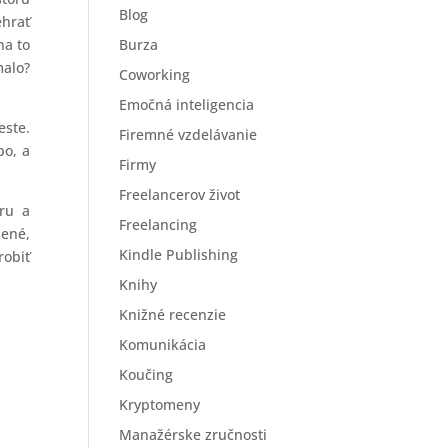
Blog
ehrať
na to
Burza
malo?
Coworking
Emočná inteligencia
este.
Firemné vzdelávanie
bo, a
Firmy
Freelancerov život
oru a
Freelancing
žené,
Kindle Publishing
robiť
Knihy
Knižné recenzie
Komunikácia
Koučing
Kryptomeny
Manažérske zručnosti