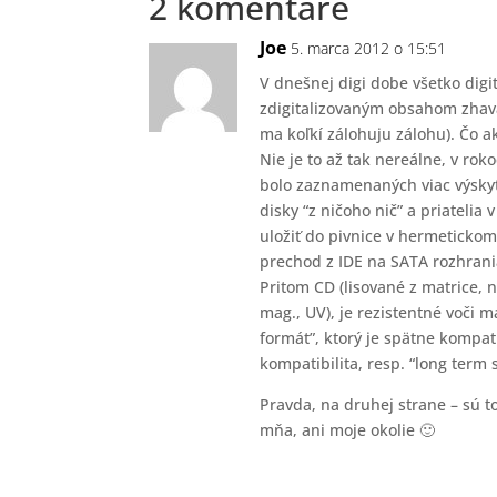
2 komentáre
Joe
5. marca 2012 o 15:51
V dnešnej digi dobe všetko digi
zdigitalizovaným obsahom zhav
ma koľkí zálohuju zálohu). Čo a
Nie je to až tak nereálne, v rok
bolo zaznamenaných viac výskyt
disky “z ničoho nič” a priateli
uložiť do pivnice v hermetickom
prechod z IDE na SATA rozhrania
Pritom CD (lisované z matrice, n
mag., UV), je rezistentné voči 
formát”, ktorý je spätne kompat
kompatibilita, resp. “long term
Pravda, na druhej strane – sú to
mňa, ani moje okolie 🙂