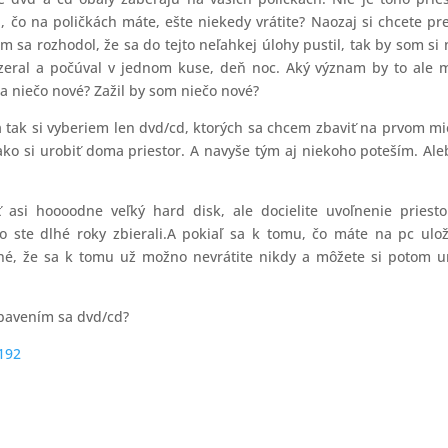
 čo na poličkách máte, ešte niekedy vrátite? Naozaj si chcete pr
 sa rozhodol, že sa do tejto neľahkej úlohy pustil, tak by som si 
zeral a počúval v jednom kuse, deň noc. Aký význam by to ale 
a niečo nové? Zažil by som niečo nové?
a tak si vyberiem len dvd/cd, ktorých sa chcem zbaviť na prvom mi
ko si urobiť doma priestor. A navyše tým aj niekoho poteším. Ale
ť asi hoooodne veľký hard disk, ale docielite uvoľnenie priest
čo ste dlhé roky zbierali.A pokiaľ sa k tomu, čo máte na pc ulo
asné, že sa k tomu už možno nevrátite nikdy a môžete si potom u
zbavením sa dvd/cd?
192