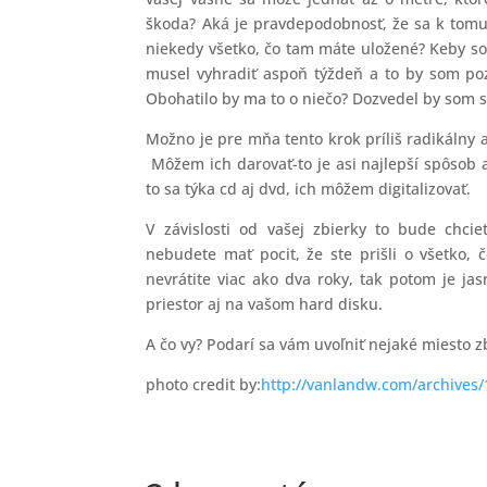
škoda? Aká je pravdepodobnosť, že sa k tomu,
niekedy všetko, čo tam máte uložené? Keby som
musel vyhradiť aspoň týždeň a to by som po
Obohatilo by ma to o niečo? Dozvedel by som s
Možno je pre mňa tento krok príliš radikálny 
Môžem ich darovať-to je asi najlepší spôsob a
to sa týka cd aj dvd, ich môžem digitalizovať.
V závislosti od vašej zbierky to bude chcie
nebudete mať pocit, že ste prišli o všetko, 
nevrátite viac ako dva roky, tak potom je j
priestor aj na vašom hard disku.
A čo vy? Podarí sa vám uvoľniť nejaké miesto 
photo credit by:
http://vanlandw.com/archives/