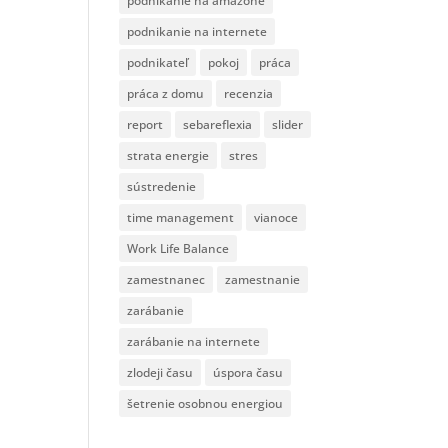
podnikanie na amazone
podnikanie na internete
podnikateľ
pokoj
práca
práca z domu
recenzia
report
sebareflexia
slider
strata energie
stres
sústredenie
time management
vianoce
Work Life Balance
zamestnanec
zamestnanie
zarábanie
zarábanie na internete
zlodeji času
úspora času
šetrenie osobnou energiou