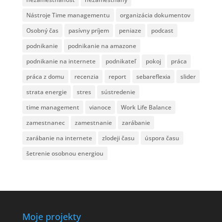
Nástroje Time managementu
organizácia dokumentov
Osobný čas
pasívny príjem
peniaze
podcast
podnikanie
podnikanie na amazone
podnikanie na internete
podnikateľ
pokoj
práca
práca z domu
recenzia
report
sebareflexia
slider
strata energie
stres
sústredenie
time management
vianoce
Work Life Balance
zamestnanec
zamestnanie
zarábanie
zarábanie na internete
zlodeji času
úspora času
šetrenie osobnou energiou
Moje projekty