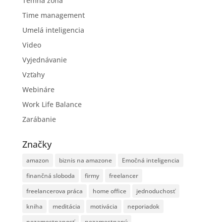
Temná zóna
Time management
Umelá inteligencia
Video
Vyjednávanie
Vzťahy
Webináre
Work Life Balance
Zarábanie
Značky
amazon
biznis na amazone
Emočná inteligencia
finančná sloboda
firmy
freelancer
freelancerova práca
home office
jednoduchosť
kniha
meditácia
motivácia
neporiadok
nezamestnanosť
nezamestnaný