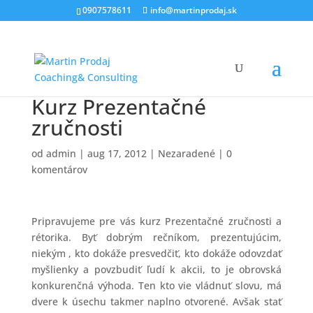
0907578611
info@martinprodaj.sk
Kurz Prezentačné
zručnosti
od
admin
|
aug 17, 2012
|
Nezaradené
|
0
komentárov
Pripravujeme pre vás kurz Prezentačné zručnosti a
rétorika. Byť dobrým rečníkom, prezentujúcim,
niekým , kto dokáže presvedčiť, kto dokáže odovzdať
myšlienky a povzbudiť ľudí k akcii, to je obrovská
konkurenčná výhoda. Ten kto vie vládnuť slovu, má
dvere k úsechu takmer naplno otvorené. Avšak stať