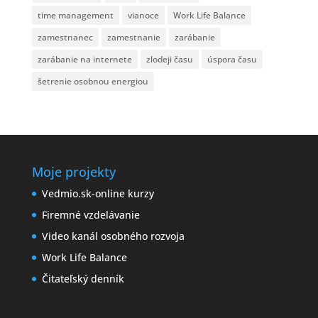
time management
vianoce
Work Life Balance
zamestnanec
zamestnanie
zarábanie
zarábanie na internete
zlodeji času
úspora času
šetrenie osobnou energiou
Moje projekty
Vedmio.sk-online kurzy
Firemné vzdelávanie
Video kanál osobného rozvoja
Work Life Balance
Čitateľský denník