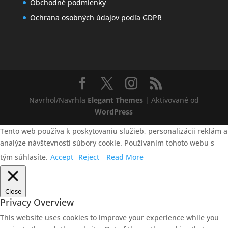
Obchodné podmienky
Ochrana osobných údajov podľa GDPR
Navrhol/Navrhla
Elegant Themes
| Aktivované od
WordPress
Tento web používa k poskytovaniu služieb, personalizácii reklám a
analýze návštevnosti súbory cookie. Používaním tohoto webu s
tým súhlasíte.
Accept
Reject
Read More
Close
Privacy Overview
This website uses cookies to improve your experience while you