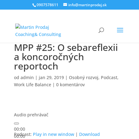
0907578611
info@martinprodaj.sk
MPP #25: O sebareflexii
a koncoročných
reportoch
od
admin
|
jan 29, 2019
|
Osobný rozvoj
,
Podcast
,
Work Life Balance
|
0 komentárov
Audio prehrávač
00:00
Podcast:
Play in new window
|
Download
00:00