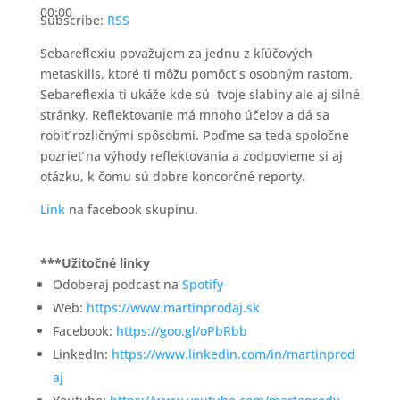
00:00
Subscribe:
RSS
Sebareflexiu považujem za jednu z kľúčových
metaskills, ktoré ti môžu pomôcť s osobným rastom.
Sebareflexia ti ukáže kde sú tvoje slabiny ale aj silné
stránky. Reflektovanie má mnoho účelov a dá sa
robiť rozličnými spôsobmi. Poďme sa teda spoločne
pozrieť na výhody reflektovania a zodpovieme si aj
otázku, k čomu sú dobre koncorčné reporty.
Link
na facebook skupinu.
***Užitočné linky
Odoberaj podcast na
Spotify
Web:
https://www.martinprodaj.sk
Facebook:
https://goo.gl/oPbRbb
LinkedIn:
https://www.linkedin.com/in/martinprod
aj