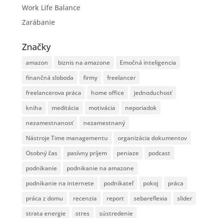
Work Life Balance
Zarábanie
Značky
amazon
biznis na amazone
Emočná inteligencia
finančná sloboda
firmy
freelancer
freelancerova práca
home office
jednoduchosť
kniha
meditácia
motivácia
neporiadok
nezamestnanosť
nezamestnaný
Nástroje Time managementu
organizácia dokumentov
Osobný čas
pasívny príjem
peniaze
podcast
podnikanie
podnikanie na amazone
podnikanie na internete
podnikateľ
pokoj
práca
práca z domu
recenzia
report
sebareflexia
slider
strata energie
stres
sústredenie