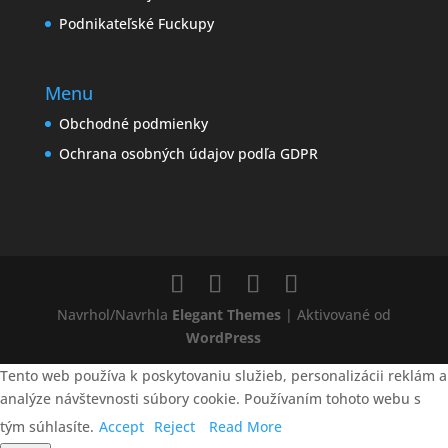
Podnikateľské Fuckupy
Menu
Obchodné podmienky
Ochrana osobných údajov podľa GDPR
Navrhol/Navrhla
Elegant Themes
| Aktivované od
WordPress
Tento web používa k poskytovaniu služieb, personalizácii reklám a
analýze návštevnosti súbory cookie. Používaním tohoto webu s
tým súhlasíte.
Accept
Reject
Read More