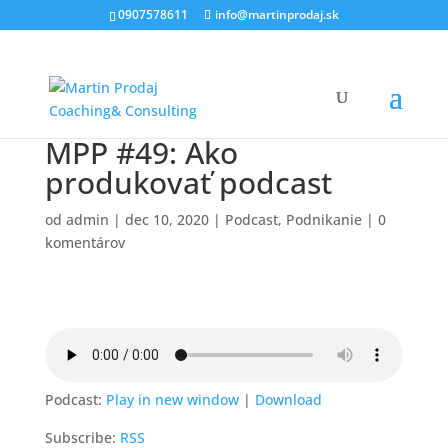
0907578611
info@martinprodaj.sk
MPP #49: Ako
produkovať podcast
od
admin
|
dec 10, 2020
|
Podcast
,
Podnikanie
|
0
komentárov
Podcast:
Play in new window
|
Download
Subscribe:
RSS