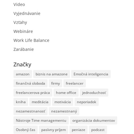
Video
Vyjednávanie
Vzťahy
Webináre
Work Life Balance
Zarábanie
Značky
amazon
biznis na amazone
Emočná inteligencia
finančná sloboda
firmy
freelancer
freelancerova práca
home office
jednoduchosť
kniha
meditácia
motivácia
neporiadok
nezamestnanosť
nezamestnaný
Nástroje Time managementu
organizácia dokumentov
Osobný čas
pasívny príjem
peniaze
podcast