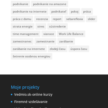
podnikanie
podnikanie na amazone
podnikanie na internete
podnikateľ
pokoj
práca
práca z domu
recenzia
report
sebareflexia
slider
strata energie
stres
sústredenie
time management
vianoce
Work Life Balance
zamestnanec
zamestnanie
zarábanie
zarábanie na internete
zlodeji času
úspora času
šetrenie osobnou energiou
Moje projekty
Vedmio.sk-online kurzy
Firemné vzdelávanie