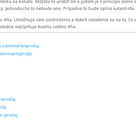
bíka na kabáte. Môžete to urobiť zle a potom je v princípe jedno 
ky. Jednoducho to nebude ono. Prípadne to bude úplná katastrofa.
u dňa. Umožňujú vám sústredenia a dobré naladenie sa na to, čo 
sledne ovplyvňuje kvalitu celého dňa.
n.com/martinprodaj
.com/martoprody
inprodaj
ody
n_prodaj