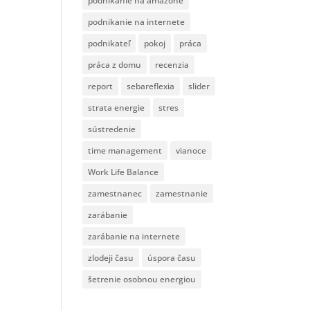
podnikanie na amazone
podnikanie na internete
podnikateľ
pokoj
práca
práca z domu
recenzia
report
sebareflexia
slider
strata energie
stres
sústredenie
time management
vianoce
Work Life Balance
zamestnanec
zamestnanie
zarábanie
zarábanie na internete
zlodeji času
úspora času
šetrenie osobnou energiou