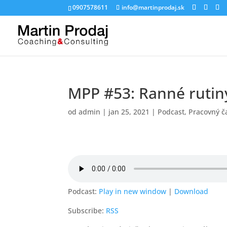
0907578611
info@martinprodaj.sk
MPP #53: Ranné rutin
od
admin
|
jan 25, 2021
|
Podcast
,
Pracovný č
Podcast:
Play in new window
|
Download
Subscribe:
RSS