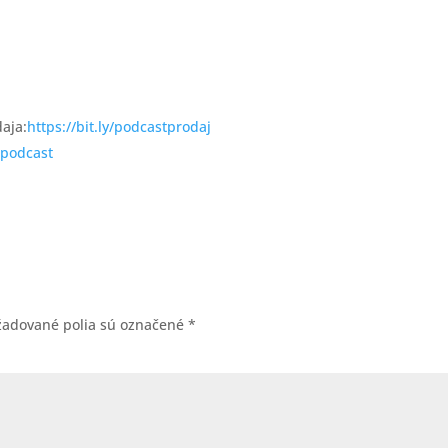
aja:
https://bit.ly/podcastprodaj
lbpodcast
žadované polia sú označené
*