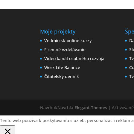
Moje projekty
Špe
Vedmio.sk-online kurzy
Da
Firemné vzdelávanie
Sl
Video kanál osobného rozvoja
Tv
Work Life Balance
Co
Čitateľský denník
Tv
Navrhol/Navrhla
Elegant Themes
| Aktivovan
Tento web používa k poskytovaniu služieb, personalizácii reklám a