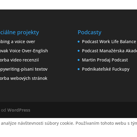
ciálne projekty
Podcasty
bing a voice over
Podcast Work Life Balance
ovak Voice Over-English
Podcast Manažérska Akad
orba video recenzií
Martin Prodaj Podcast
pywriting-písani textov
Podnikateľské Fuckupy
orba webových stránok
é od
WordPress
 analýze návštevnosti súbory cookie. Používaním tohoto webu s tým