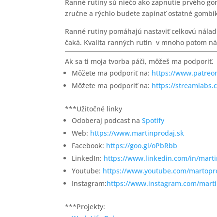
Ranné rutiny sú niečo ako zapnutie prvého gom
zručne a rýchlo budete zapínať ostatné gombí
Ranné rutiny pomáhajú nastaviť celkovú nálad
čaká. Kvalita ranných rutín v mnoho potom ná
Ak sa ti moja tvorba páči, môžeš ma podporiť.
Môžete ma podporiť na:
https://www.patreo
Môžete ma podporiť na:
https://streamlabs
***Užitočné linky
Odoberaj podcast na
Spotify
Web:
https://www.martinprodaj.sk
Facebook:
https://goo.gl/oPbRbb
LinkedIn:
https://www.linkedin.com/in/mart
Youtube:
https://www.youtube.com/martopr
Instagram:
https://www.instagram.com/marti
***Projekty: