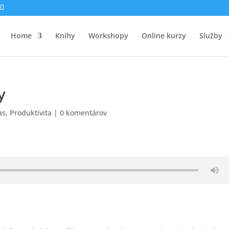
Home
Knihy
Workshopy
Online kurzy
Služby
y
as
,
Produktivita
|
0 komentárov