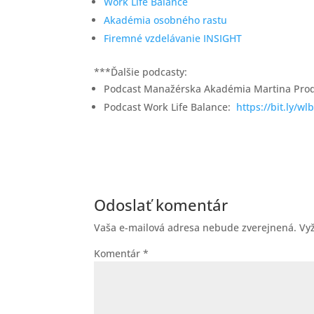
Work Life Balance
Akadémia osobného rastu
Firemné vzdelávanie INSIGHT
***Ďalšie podcasty:
Podcast Manažérska Akadémia Martina Prod
Podcast Work Life Balance:
https://bit.ly/w
Odoslať komentár
Vaša e-mailová adresa nebude zverejnená.
Vy
Komentár
*