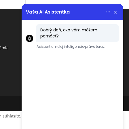
Menu
Obchodné podmienky
émia
Ochrana osobných údajov
podľa GDPR
 súhlasíte.
Accept
Reject
Read More