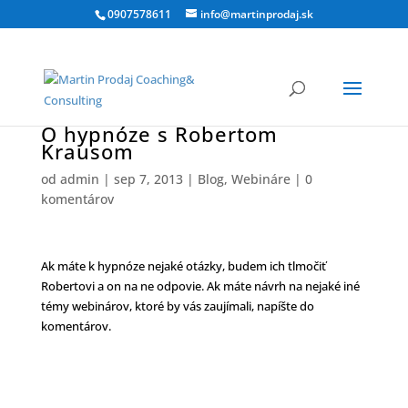
0907578611
info@martinprodaj.sk
O hypnóze s Robertom
Krausom
od
admin
|
sep 7, 2013
|
Blog
,
Webináre
|
0
komentárov
Ak máte k hypnóze nejaké otázky, budem ich tlmočiť
Robertovi a on na ne odpovie. Ak máte návrh na nejaké iné
témy webinárov, ktoré by vás zaujímali, napíšte do
komentárov.