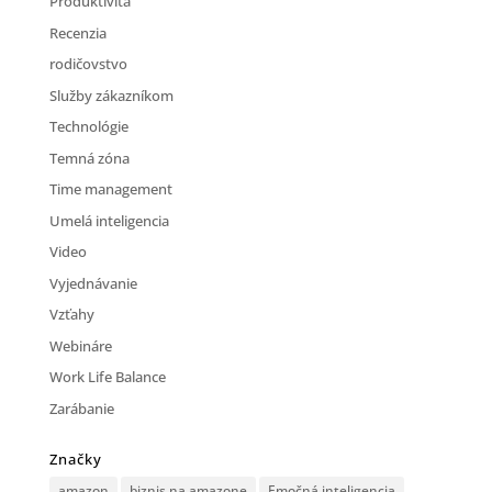
Produktivita
Recenzia
rodičovstvo
Služby zákazníkom
Technológie
Temná zóna
Time management
Umelá inteligencia
Video
Vyjednávanie
Vzťahy
Webináre
Work Life Balance
Zarábanie
Značky
amazon
biznis na amazone
Emočná inteligencia