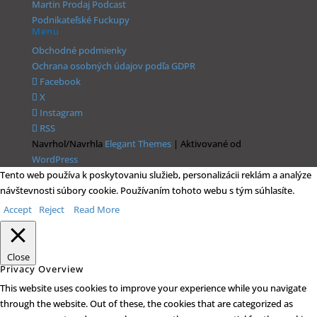
Martin Prodaj Podcast
Podnikateľské Fuckupy
Menu
Obchodné podmienky
Ochrana osobných údajov podľa GDPR
Facebook
X
Instagram
RSS
Navrhol/Navrhla
Elegant Themes
| Aktivované od
WordPress
Tento web používa k poskytovaniu služieb, personalizácii reklám a analýze
návštevnosti súbory cookie. Používaním tohoto webu s tým súhlasíte.
Accept
Reject
Read More
Close
Privacy Overview
This website uses cookies to improve your experience while you navigate
through the website. Out of these, the cookies that are categorized as