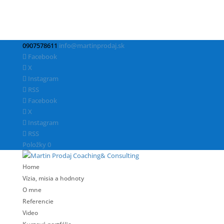
0907578611
info@martinprodaj.sk
Facebook
X
Instagram
RSS
Facebook
X
Instagram
RSS
Položky 0
Home
Vízia, misia a hodnoty
O mne
Referencie
Video