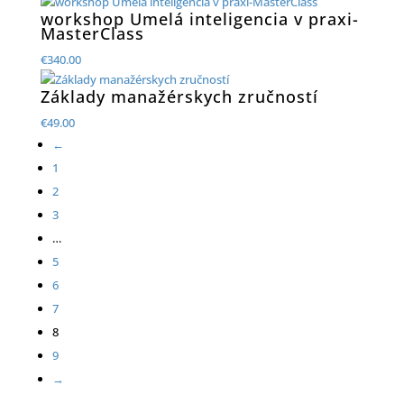
workshop Umelá inteligencia v praxi-
MasterClass
€
340.00
Základy manažérskych zručností
€
49.00
←
1
2
3
…
5
6
7
8
9
→