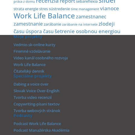
slider
recenzia
report
sebareflexia
práca z domu
vianoce
strata energie
stres
sústredenie
time management
Work Life Balance
zamestnanec
zlodeji
zamestnanie
zarábanie
zarábanie na internete
času
šetrenie osobnou energiou
úspora času
Moje projekty
Vedmio.sk-online kurzy
Firemné vzdelávanie
Video kanál osobného rozvoja
Work Life Balance
Čitateľský denník
Špeciálne projekty
Dabing a voice over
Slovak Voice Over-English
Tvorba video recenzií
Copywriting-písani textov
Tvorba webových stránok
Podcasty
Podcast Work Life Balance
Podcast Manažérska Akadémia