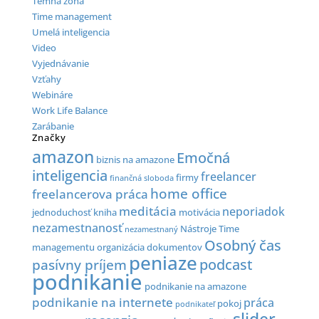
Temná zóna
Time management
Umelá inteligencia
Video
Vyjednávanie
Vzťahy
Webináre
Work Life Balance
Zarábanie
Značky
amazon
Emočná
biznis na amazone
inteligencia
freelancer
firmy
finančná sloboda
home office
freelancerova práca
meditácia
neporiadok
jednoduchosť
kniha
motivácia
nezamestnanosť
Nástroje Time
nezamestnaný
Osobný čas
managementu
organizácia dokumentov
peniaze
podcast
pasívny príjem
podnikanie
podnikanie na amazone
podnikanie na internete
práca
pokoj
podnikateľ