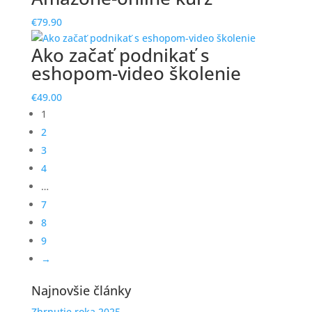
€
79.90
Ako začať podnikať s
eshopom-video školenie
€
49.00
1
2
3
4
…
7
8
9
→
Najnovšie články
Zhrnutie roka 2025