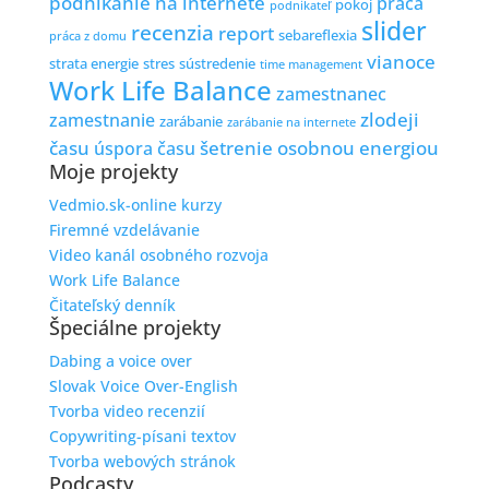
podnikanie na internete
práca
pokoj
podnikateľ
slider
recenzia
report
sebareflexia
práca z domu
vianoce
strata energie
stres
sústredenie
time management
Work Life Balance
zamestnanec
zlodeji
zamestnanie
zarábanie
zarábanie na internete
času
šetrenie osobnou energiou
úspora času
Moje projekty
Vedmio.sk-online kurzy
Firemné vzdelávanie
Video kanál osobného rozvoja
Work Life Balance
Čitateľský denník
Špeciálne projekty
Dabing a voice over
Slovak Voice Over-English
Tvorba video recenzií
Copywriting-písani textov
Tvorba webových stránok
Podcasty