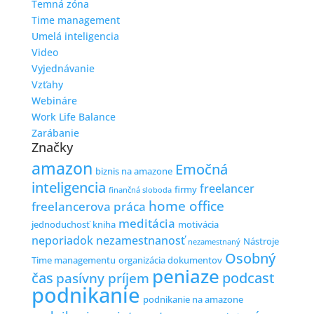
Temná zóna
Time management
Umelá inteligencia
Video
Vyjednávanie
Vzťahy
Webináre
Work Life Balance
Zarábanie
Značky
amazon
Emočná
biznis na amazone
inteligencia
freelancer
firmy
finančná sloboda
home office
freelancerova práca
meditácia
jednoduchosť
kniha
motivácia
neporiadok
nezamestnanosť
Nástroje
nezamestnaný
Osobný
Time managementu
organizácia dokumentov
peniaze
čas
podcast
pasívny príjem
podnikanie
podnikanie na amazone