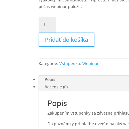
počas webinár položiť.
množstvo
Ako
robiť
Pridať do košíka
online
vyučovanie
cez
moderné
Kategórie:
Vstupenka
,
Webinár
platformy-
video
kurz
Popis
Recenzie (0)
Popis
Zakúpením vstupenky sa záväzne prihlasu
Do poznámky pri platbe uveďte na aký web