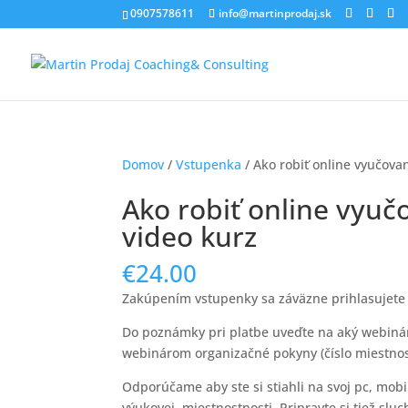
0907578611
info@martinprodaj.sk
Domov
/
Vstupenka
/ Ako robiť online vyučova
Ako robiť online vyu
video kurz
€
24.00
Zakúpením vstupenky sa záväzne prihlasujete
Do poznámky pri platbe uveďte na aký webinár 
webinárom organizačné pokyny (číslo miestnos
Odporúčame aby ste si stiahli na svoj pc, mobi
výukovej miestnostnosti. Pripravte si tiež slu