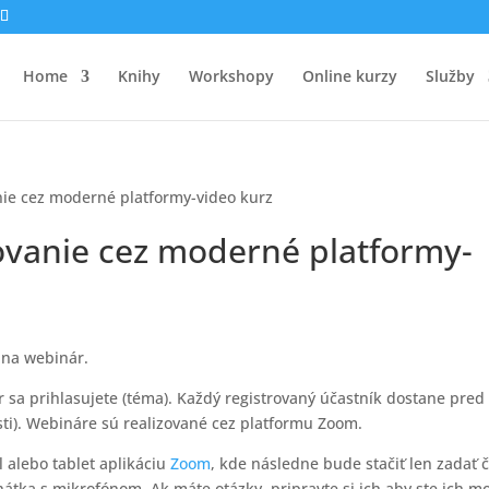
Home
Knihy
Workshopy
Online kurzy
Služby
nie cez moderné platformy-video kurz
čovanie cez moderné platformy-
 na webinár.
sa prihlasujete (téma). Každý registrovaný účastník dostane pred
ti). Webináre sú realizované cez platformu Zoom.
l alebo tablet aplikáciu
Zoom
, kde následne bude stačiť len zadať č
chátka s mikrofónom. Ak máte otázky, pripravte si ich aby ste ich mo