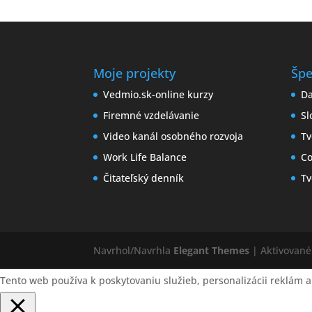
Moje projekty
Špe
Vedmio.sk-online kurzy
Da
Firemné vzdelávanie
Sl
Video kanál osobného rozvoja
Tv
Work Life Balance
Co
Čitateľský denník
Tv
Navrhol/Navrhla
Elegant Themes
| Aktivovan
Tento web používa k poskytovaniu služieb, personalizácii reklám a