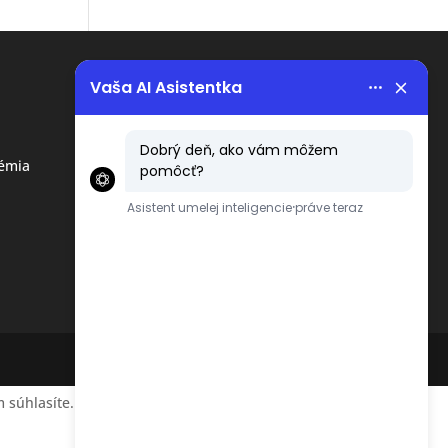
Menu
Obchodné podmienky
émia
Ochrana osobných údajov
podľa GDPR
 súhlasíte.
Accept
Reject
Read More