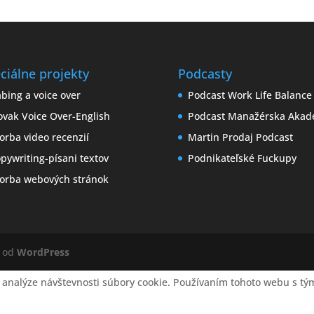
ciálne projekty
Podcasty
bing a voice over
Podcast Work Life Balance
ovak Voice Over-English
Podcast Manažérska Akad
orba video recenzií
Martin Prodaj Podcast
pywriting-písani textov
Podnikateľské Fuckupy
orba webových stránok
é od
WordPress
 analýze návštevnosti súbory cookie. Používaním tohoto webu s tým