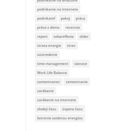
podnikanie na amazone
podnikanie na internete
podnikateľ
pokoj
práca
práca z domu
recenzia
report
sebareflexia
slider
strata energie
stres
sústredenie
time management
vianoce
Work Life Balance
zamestnanec
zamestnanie
zarábanie
zarábanie na internete
zlodeji času
úspora času
šetrenie osobnou energiou