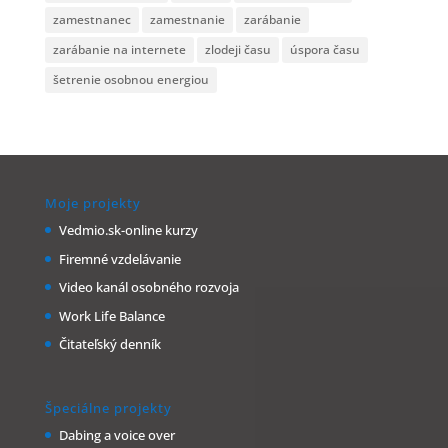
zamestnanec
zamestnanie
zarábanie
zarábanie na internete
zlodeji času
úspora času
šetrenie osobnou energiou
Moje projekty
Vedmio.sk-online kurzy
Firemné vzdelávanie
Video kanál osobného rozvoja
Work Life Balance
Čitateľský denník
Špeciálne projekty
Dabing a voice over