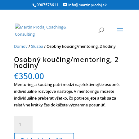
0907578611
info@martinprodaj.sk
Domov
/
Služba
/ Osobný koučing/mentoring, 2 hodiny
Osobný koučing/mentoring, 2
hodiny
€
350.00
Mentoring a koučing patrí medzi najefektívnejšie osobné,
individuálne rozvojové nástroje. V mentoringu môžete
individuálne preberať všetko, čo potrebujete a tak sa za
relatívne krátky čas dokážete významne posunúť.
množstvo
Osobný
koučing/mentoring,