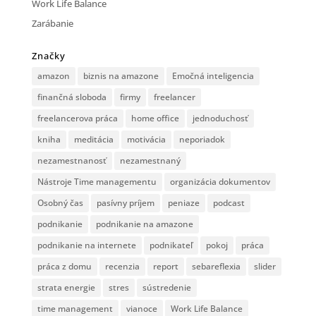
Work Life Balance
Zarábanie
Značky
amazon
biznis na amazone
Emočná inteligencia
finančná sloboda
firmy
freelancer
freelancerova práca
home office
jednoduchosť
kniha
meditácia
motivácia
neporiadok
nezamestnanosť
nezamestnaný
Nástroje Time managementu
organizácia dokumentov
Osobný čas
pasívny príjem
peniaze
podcast
podnikanie
podnikanie na amazone
podnikanie na internete
podnikateľ
pokoj
práca
práca z domu
recenzia
report
sebareflexia
slider
strata energie
stres
sústredenie
time management
vianoce
Work Life Balance