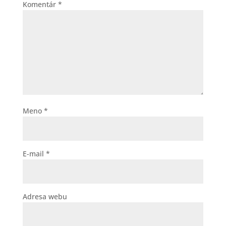
Komentár
*
Meno
*
E-mail
*
Adresa webu