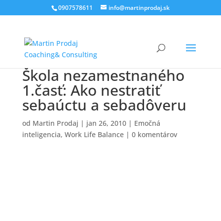
0907578611
info@martinprodaj.sk
Škola nezamestnaného
1.časť: Ako nestratiť
sebaúctu a sebadôveru
od
Martin Prodaj
|
jan 26, 2010
|
Emočná
inteligencia
,
Work Life Balance
|
0 komentárov