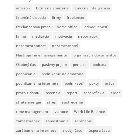
amazon
biznis na amazone
Emočná inteligencia
finančná sloboda
firmy
freelancer
freelancerova práca
home office
jednoduchosť
kniha
meditácia
motivácia
neporiadok
nezamestnanosť
nezamestnaný
Nástroje Time managementu
organizácia dokumentov
Osobný čas
pasívny príjem
peniaze
podcast
podnikanie
podnikanie na amazone
podnikanie na internete
podnikateľ
pokoj
práca
práca z domu
recenzia
report
sebareflexia
slider
strata energie
stres
sústredenie
time management
vianoce
Work Life Balance
zamestnanec
zamestnanie
zarábanie
zarábanie na internete
zlodeji času
úspora času