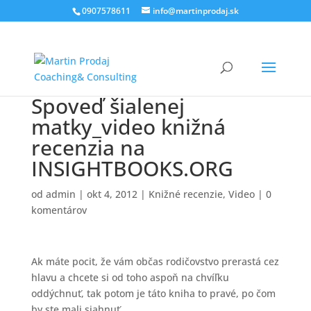
0907578611
info@martinprodaj.sk
Spoveď šialenej
matky_video knižná
recenzia na
INSIGHTBOOKS.ORG
od
admin
|
okt 4, 2012
|
Knižné recenzie
,
Video
|
0
komentárov
Ak máte pocit, že vám občas rodičovstvo prerastá cez
hlavu a chcete si od toho aspoň na chvíľku
oddýchnuť, tak potom je táto kniha to pravé, po čom
by ste mali siahnuť.