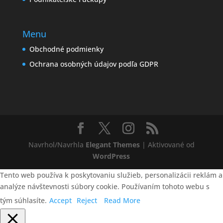
Menu
Obchodné podmienky
Ochrana osobných údajov podľa GDPR
Navrhol/Navrhla
Elegant Themes
| Aktivované od
WordPress
Tento web používa k poskytovaniu služieb, personalizácii reklám a
analýze návštevnosti súbory cookie. Používaním tohoto webu s
tým súhlasíte.
Accept
Reject
Read More