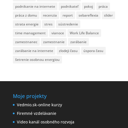
podnikanie na internete
podnikateľ
pokoj
práca
práca z domu
recenzia
report
sebareflexia
slider
strata energie
stres
sústredenie
time management
vianoce
Work Life Balance
zamestnanec
zamestnanie
zarábanie
zarábanie na internete
zlodeji času
úspora času
šetrenie osobnou energiou
Moje projekty
Vedmio.sk-online kurzy
Firemné vzdelávanie
Video kanál osobného rozvoja