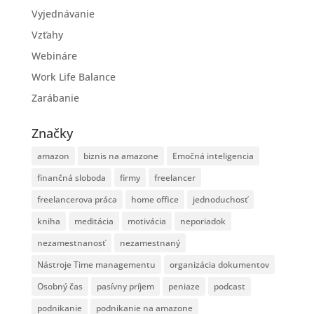
Vyjednávanie
Vzťahy
Webináre
Work Life Balance
Zarábanie
Značky
amazon
biznis na amazone
Emočná inteligencia
finančná sloboda
firmy
freelancer
freelancerova práca
home office
jednoduchosť
kniha
meditácia
motivácia
neporiadok
nezamestnanosť
nezamestnaný
Nástroje Time managementu
organizácia dokumentov
Osobný čas
pasívny príjem
peniaze
podcast
podnikanie
podnikanie na amazone