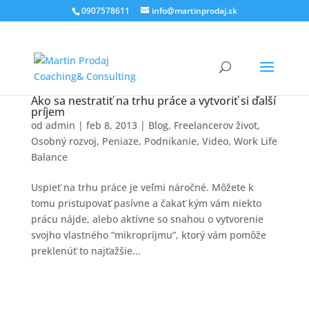
0907578611
info@martinprodaj.sk
Ako sa nestratiť na trhu práce a vytvoriť si ďalší
príjem
od
admin
|
feb 8, 2013
|
Blog
,
Freelancerov život
,
Osobný rozvoj
,
Peniaze
,
Podnikanie
,
Video
,
Work Life
Balance
Uspieť na trhu práce je veľmi náročné. Môžete k
tomu pristupovať pasívne a čakať kým vám niekto
prácu nájde, alebo aktívne so snahou o vytvorenie
svojho vlastného “mikropríjmu”, ktorý vám pomôže
preklenúť to najťažšie...