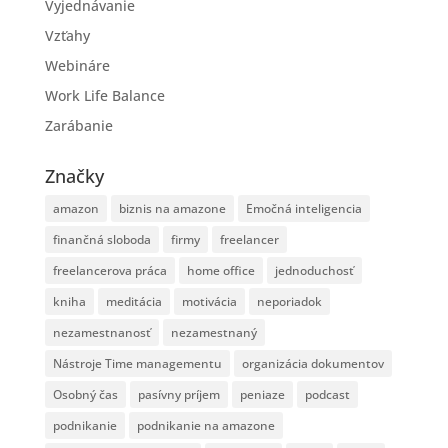
Vyjednávanie
Vzťahy
Webináre
Work Life Balance
Zarábanie
Značky
amazon
biznis na amazone
Emočná inteligencia
finančná sloboda
firmy
freelancer
freelancerova práca
home office
jednoduchosť
kniha
meditácia
motivácia
neporiadok
nezamestnanosť
nezamestnaný
Nástroje Time managementu
organizácia dokumentov
Osobný čas
pasívny príjem
peniaze
podcast
podnikanie
podnikanie na amazone