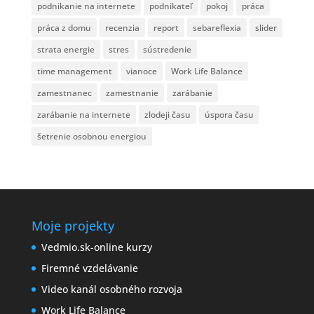
podnikanie na internete
podnikateľ
pokoj
práca
práca z domu
recenzia
report
sebareflexia
slider
strata energie
stres
sústredenie
time management
vianoce
Work Life Balance
zamestnanec
zamestnanie
zarábanie
zarábanie na internete
zlodeji času
úspora času
šetrenie osobnou energiou
Moje projekty
Vedmio.sk-online kurzy
Firemné vzdelávanie
Video kanál osobného rozvoja
Work Life Balance