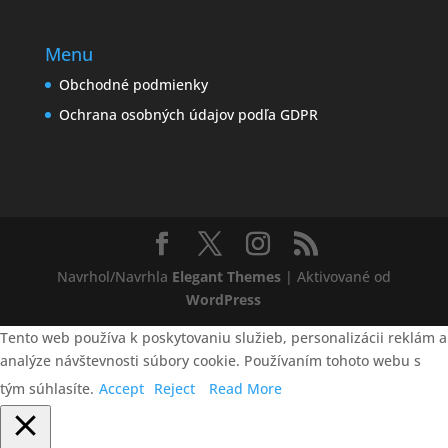
Menu
Obchodné podmienky
Ochrana osobných údajov podľa GDPR
Navrhol/Navrhla
Elegant Themes
| Aktivované od
WordPress
Tento web používa k poskytovaniu služieb, personalizácii reklám a
analýze návštevnosti súbory cookie. Používaním tohoto webu s
tým súhlasíte.
Accept
Reject
Read More