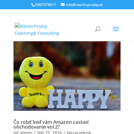
0907578611
info@martinprodaj.sk
Čo robiť keď vám Amazon zastaví
obchodovanie-vol.2?
od
admin
|
feb 25, 2016
|
Nezaradené