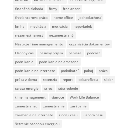
finančná sloboda
firmy
freelancer
freelancerova práca
home office
jednoduchosť
kniha
meditácia
motivácia
neporiadok
nezamestnanosť
nezamestnaný
Nástroje Time managementu
organizácia dokumentov
Osobný čas
pasívny príjem
peniaze
podcast
podnikanie
podnikanie na amazone
podnikanie na internete
podnikateľ
pokoj
práca
práca z domu
recenzia
report
sebareflexia
slider
strata energie
stres
sústredenie
time management
vianoce
Work Life Balance
zamestnanec
zamestnanie
zarábanie
zarábanie na internete
zlodeji času
úspora času
šetrenie osobnou energiou